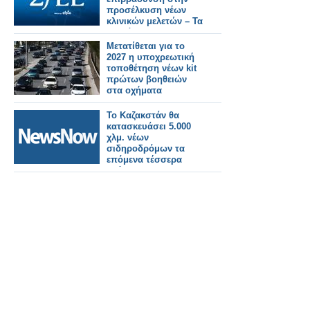
προσέλκυση νέων
κλινικών μελετών – Τα
«αγκάθια» και οι
«χαμένοι»
Μετατίθεται για το
2027 η υποχρεωτική
τοποθέτηση νέων kit
πρώτων βοηθειών
στα οχήματα
Το Καζακστάν θα
κατασκευάσει 5.000
χλμ. νέων
σιδηροδρόμων τα
επόμενα τέσσερα
χρόνια.