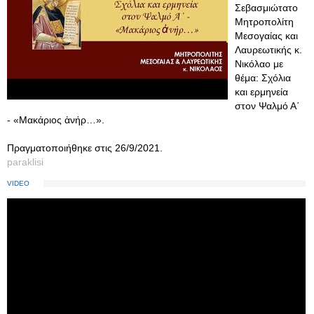
Σεβασμιώτατο
Μητροπολίτη
Μεσογαίας και
Λαυρεωτικής κ.
Νικόλαο με
θέμα: Σχόλια
και ερμηνεία
στον Ψαλμό Α΄
- «Μακάριος ἀνήρ…».
Πραγματοποιήθηκε στις 26/9/2021.
paraklisi
VIDEO