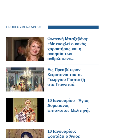
ΠΡΟΗΓΟΥΜΕΝΑ ΑΡΘΡΑ
Φωτεινή Μπαξεβάνη:
«Με ενοχλεί ο κακός
χαρακτή­ρας και η
ανοησία των
ανθρώπων»...
Εις Πρεσβύτερον
Χειροτονία του π.
Γεωργίου Γιαπατζή
στα Γιαννιτσά
10 Ιανουαρίου - Άγιος
Δομετιανός
Επίσκοπος Μελιτηνής
10 Ιανουαρίου:
Εορτάζει ο Άγιος