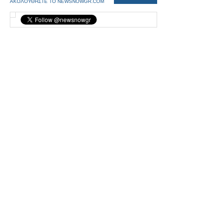
ΑΚΟΛΟΥΘΗΣΤΕ ΤΟ NEWSNOWGR.COM