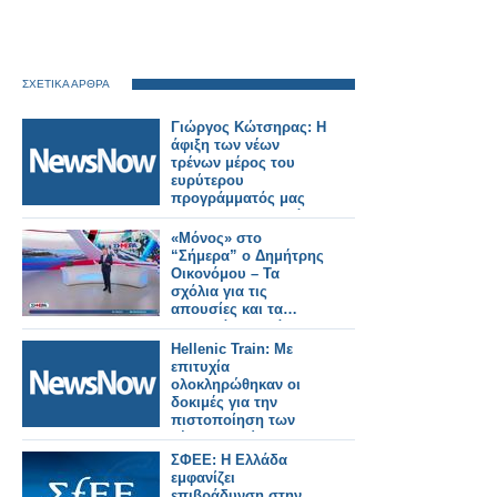
ΣΧΕΤΙΚΑ ΑΡΘΡΑ
Γιώργος Κώτσηρας: Η
άφιξη των νέων
τρένων μέρος του
ευρύτερου
προγράμματός μας
για εκσυγχρονισμό
των σιδηροδρομικών
«Μόνος» στο
μεταφορών.
“Σήμερα” ο Δημήτρης
Οικονόμου – Τα
σχόλια για τις
απουσίες και τα…
ιαματικά λουτρά»
Hellenic Train: Με
επιτυχία
ολοκληρώθηκαν οι
δοκιμές για την
πιστοποίηση των
νέων συρμών Coradia
Stream.
ΣΦΕΕ: Η Ελλάδα
εμφανίζει
επιβράδυνση στην