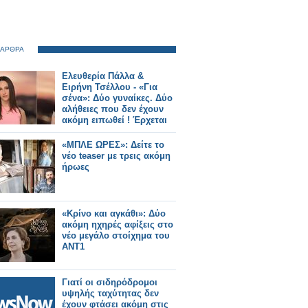
 ΑΡΘΡΑ
Ελευθερία Πάλλα &
Ειρήνη Τσέλλου - «Για
σένα»: Δύο γυναίκες. Δύο
αλήθειες που δεν έχουν
ακόμη ειπωθεί ! Έρχεται
στον Alpha!
«ΜΠΛΕ ΩΡΕΣ»: Δείτε το
νέο teaser με τρεις ακόμη
ήρωες
«Κρίνο και αγκάθι»: Δύο
ακόμη ηχηρές αφίξεις στο
νέο μεγάλο στοίχημα του
ΑΝΤ1
Γιατί οι σιδηρόδρομοι
υψηλής ταχύτητας δεν
έχουν φτάσει ακόμη στις