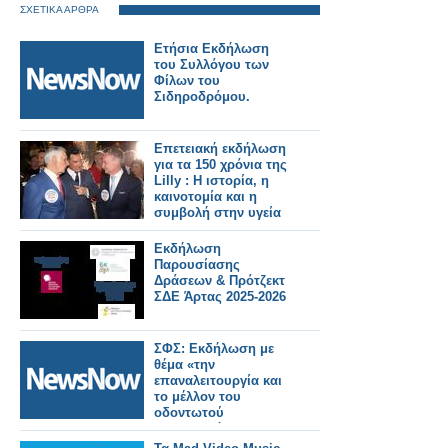
ΣΧΕΤΙΚΑ ΑΡΘΡΑ
Ετήσια Εκδήλωση
του Συλλόγου των
Φίλων του
Σιδηροδρόμου.
Επετειακή εκδήλωση
για τα 150 χρόνια της
Lilly : Η ιστορία, η
καινοτομία και η
συμβολή στην υγεία
Εκδήλωση
Παρουσίασης
Δράσεων & Πρότζεκτ
ΣΔΕ Άρτας 2025-2026
ΣΦΣ: Εκδήλωση με
θέμα «την
επαναλειτουργία και
το μέλλον του
οδοντωτού
σιδηροδρόμου,
Διακοπτού-