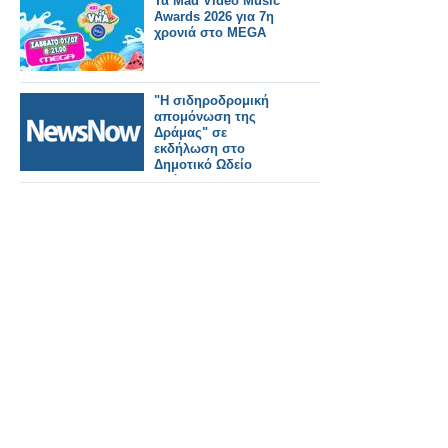
Τα Mad Video Music
Καλαβρύτων».
Awards 2026 για 7η
χρονιά στο MEGA
"Η σιδηροδρομική
απομόνωση της
Δράμας" σε
εκδήλωση στο
Δημοτικό Ωδείο
Δράμας.