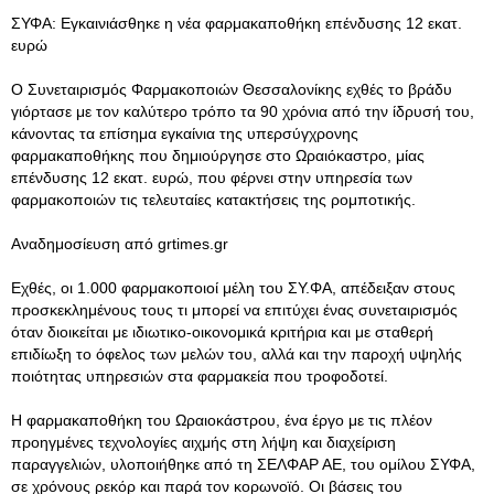
ΣΥΦΑ: Εγκαινιάσθηκε η νέα φαρμακαποθήκη επένδυσης 12 εκατ.
ευρώ
Ο Συνεταιρισμός Φαρμακοποιών Θεσσαλονίκης εχθές το βράδυ
γιόρτασε με τον καλύτερο τρόπο τα 90 χρόνια από την ίδρυσή του,
κάνοντας τα επίσημα εγκαίνια της υπερσύγχρονης
φαρμακαποθήκης που δημιούργησε στο Ωραιόκαστρο, μίας
επένδυσης 12 εκατ. ευρώ, που φέρνει στην υπηρεσία των
φαρμακοποιών τις τελευταίες κατακτήσεις της ρομποτικής.
Αναδημοσίευση από grtimes.gr
Εχθές, οι 1.000 φαρμακοποιοί μέλη του ΣΥ.ΦΑ, απέδειξαν στους
προσκεκλημένους τους τι μπορεί να επιτύχει ένας συνεταιρισμός
όταν διοικείται με ιδιωτικο-οικονομικά κριτήρια και με σταθερή
επιδίωξη το όφελος των μελών του, αλλά και την παροχή υψηλής
ποιότητας υπηρεσιών στα φαρμακεία που τροφοδοτεί.
Η φαρμακαποθήκη του Ωραιοκάστρου, ένα έργο με τις πλέον
προηγμένες τεχνολογίες αιχμής στη λήψη και διαχείριση
παραγγελιών, υλοποιήθηκε από τη ΣΕΛΦΑΡ ΑΕ, του ομίλου ΣΥΦΑ,
σε χρόνους ρεκόρ και παρά τον κορωνοϊό. Οι βάσεις του