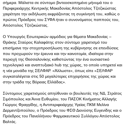
σήμερα. Μάλιστα σε σύντομο βιντεοσκοπημένο μήνυμά του ο
Περιφερειάρχης Κεντρικής Μακεδονίας Απόστολος Τζιτζικώστας
χαιρέτησε την εκδήλωση εκφράζοντας τη συγκίνησή του, καθώς ο
πρώτος Πρόεδρος του ΣΥΦΑ ήταν ο συνονόματος παππούς του,
Απόστολος Τζιτζικώστας.
Ο Υπουργός Εσωτερικών αρμόδιος για θέματα Μακεδονίας –
Θράκης Σταύρος Καλαφάτης στον σύντομο χαιρετισμό του
επισήμανε την στοχοπροσήλωση της κυβέρνησης σε επενδύσεις
που προχωρούν την έρευνα και την καινοτομία, ιδιαίτερα στην
περιοχή της Θεσσαλονίκης καθιστώντας την ένα ουσιαστικό
τεχνολογικό και αναπτυξιακό hub της χώρας, το οποίο υπηρετεί και
η νέα μονάδα της ΣΕΛΦΑΡ. «Άλλωστε», όπως είπε «ΣΕΛΦΑΡ
συγκαταλέγεται στις 50 μεγαλύτερες επιχειρήσεις της χώρας και
στην τριάδα της Βόρειας Ελλάδας».
Σύντομους χαιρετισμούς απηύθυναν οι βουλευτές της ΝΔ, Στράτος
Σιμόπουλος και Άννα Ευθυμίου, του ΠΑΣΟΚ Κινήματος Αλλαγής
Γιώργος Φραγγίδης, η Αντιπεριφειάρχης Υγείας ΠΚΜ Μελίνα
Δερμεντζοπούλου, ο Πρόεδρος του ΦΣΘ Διονύσης Ευγενίδης και ο
Πρόεδρος του Πανελλήνιου Φαρμακευτικού Συλλόγου Απόστολος
Βαλτάς.