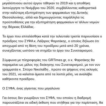
μεγαλόπνοου αυτού έργου τέθηκαν το 2019 και η αποθήκη
λειτούργησε το Νοέμβριο του 2020, συμβάλλοντας καθοριστικά
στην καλύτερη εξυπηρέτηση των φαρμακείων της Δυτικής
Θεσσαλονίκης, αλλά και δημιουργώντας παράλληλα τις
προϋποθέσεις για την εξυπηρέτηση φαρμακείων κι’ άλλων νομών
της Βόρειας Ελλάδας.
Το έργο που επιτελέσθηκε κατά την τελευταία τριετία παρουσίασε ο
πρόεδρος του ΣΥΦΑ κ. Λάζαρος Φαρσάκης, ο οποίος δήλωσε ότι
αποχωρεί από τη θέση του προέδρου μετά από 20 χρόνια,
συνεχίζοντας ωστόσο να στηρίζει το έργο του Συνεταιρισμού.
Σύμφωνα με πληροφορίες του GRTimes.gr, ο κ. Φαρσάκης θα
παραμείνει ως μέλος της διοίκησης του Συνεταιρισμού, με τον νυν
γραμματέα κ. Σπύρο Νικολαΐδη , πρώτο σε ψήφους στις εκλογές
του 2021, να καλείται άμεσα από τα λοιπά μέλη, να αναλάβει
καθήκοντα προέδρου.
Ο ΣΥΦΑ, ένας γίγαντας που μεγαλώνει
Για όσους δεν γνωρίζουν τον ΣΥΦΑ, του οποίου η διαδρομή
παρουσιάζεται σε ειδική έκθεση που στήθηκε για την περίσταση, θα