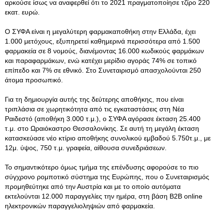
αρκούσε ίσως να αναφερθεί ότι το 2021 πραγματοποίησε τζίρο 220
εκατ. ευρώ.
Ο ΣΥΦΑ είναι η μεγαλύτερη φαρμακαποθήκη στην Ελλάδα, έχει
1.000 μετόχους, εξυπηρετεί καθημερινά περισσότερα από 1.500
φαρμακεία σε 8 νομούς, διανέμοντας 16.000 κωδικούς φαρμάκων
και παραφαρμάκων, ενώ κατέχει μερίδιο αγοράς 74% σε τοπικό
επίπεδο και 7% σε εθνικό. Στο Συνεταιρισμό απασχολούνται 250
άτομα προσωπικό.
Για τη δημιουργία αυτής της δεύτερης αποθήκης, που είναι
τριπλάσια σε χωρητικότητα από τις εγκαταστάσεις στη Νέα
Ραιδεστό (αποθήκη 3.000 τ.μ.), ο ΣΥΦΑ αγόρασε έκταση 25.400
τ.μ. στο Ωραιόκαστρο Θεσσαλονίκης. Σε αυτή τη μεγάλη έκταση
κατασκεύασε νέο κτίριο αποθήκης συνολικού εμβαδού 5.750τ.μ., με
12μ. ύψος, 750 τ.μ. γραφεία, αίθουσα συνεδριάσεων.
Το σημαντικότερο όμως τμήμα της επένδυσης αφορούσε το πιο
σύγχρονο ρομποτικό σύστημα της Ευρώπης, που ο Συνεταιρισμός
προμηθεύτηκε από την Αυστρία και με το οποίο αυτόματα
εκτελούνται 12.000 παραγγελίες την ημέρα, στη βάση B2B online
ηλεκτρονικών παραγγελιοληψιών από φαρμακεία.