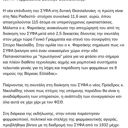
Η νέα επένδυση του ΣΥΦΑ στη δυτική Θεσσαλονίκη -η πρώτη είναι
στη Νέα Ραιδεστό- στοίχισε συνολικά 11,6 εκατ. ευρώ, όπου
απασχολούνται 115 άτομα σε υπερσύγχρονες εγκαταστάσεις
.
Μάλιστα ο κ. Φαρσάκης ανακοίνωσε την αποχώρησή του από τη
διοίκηση του ΣΥΦΑ μετά από 2,5 δεκαετίες δίνοντας την σκυτάλη
στον μέχρι τώρα Γενικό Γραμματέα και στενό του συνεργάτη τον
Σπύρο Νικολαΐδη. Στην ομιλία του ο κ. Φαρσάκης σημείωσε πως «ο
ΣΥΦΑ ξεκίνησε από έναν νοικιασμένο χώρο στην οδό
Παπαναστασίου με "πρωτόγονα" μέσα για να φτάσει στο σήμερα
και πλέον διαθέτει τεχνολογίες αιχμής και ρομποτικά συστήματα
τελευταία γενιάς για τη λήψη και παράδοση των φαρμάκων σε 8
νομούς της Βόρειας Ελλάδας».
Παίρνοντας τη σκυτάλη στη διοίκηση του ΣΥΦΑ ο νέος Πρόεδρος κ.
Νικολαΐδης τόνισε πως στόχος της επόμενης περιόδου θα είναι η
αναδιάρθρωση των υπηρεσιών, η ανάπτυξη των συνεργασιών κσι
όλα αυτά σε χέρι χέρι με τον ΦΣΘ.
Στη διάρκεια της εκδήλωσης, στην οποία παρέστησαν
φαρμακοποιοί, πολιτικοί και στελέχη της φαρμακευτικής αγοράς,
προβλήθηκε βίντεο με τη διαδρομή του ΣΥΦΑ από το 1932 μέχρι