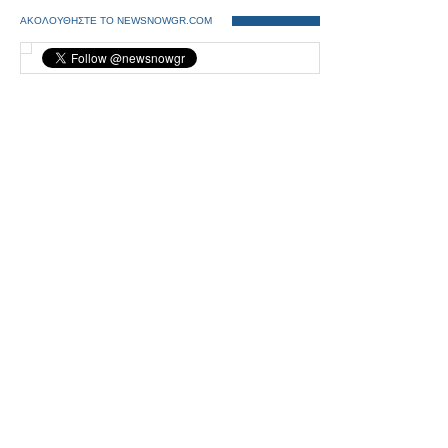
ΑΚΟΛΟΥΘΗΣΤΕ ΤΟ NEWSNOWGR.COM