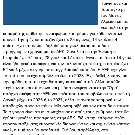
Τρινιντάντ και
Τομπάγκο με
τον Ματίας
Αλμέιδα και σε
νέο ρόλο στην
κορυφή της επίθεσης, είναι φόβος και τρόμος για κάθε αντίπαλη
άμυνα. Την τρέχουσα σεζόν έχει σε 23 αγώνες, 14 γκολ και 4
ασίστ. Έχει σημειώσει δηλαδή όσα γκολ μέτρησε τα δύο
προηγούμενα χρόνια με την ΑΕΚ. Συνολικά με την Ένωση ο
Γκαρσία έχει 97 ματς, 28 γκολ και 17 ασίστ. Εννοείται ότι τα 14 γκολ
είναι ήδη ρεκόρ καριέρας για τον ταλαντούχο παίκτη, ο οποίος έχει
52 γκολ μέχρι στιγμής σε επαγγελματικό επίπεδο. Η ΑΕΚ έχει γίνει
το σπίτι του κι έχει συμβόλαιό έως το 2025. Έχει δεθεί, λοιπόν, με
την ομάδα, η οποία έχει διαπραγματευτικό ατού. Αλλά σε κάθε
περίπτωση και σύμφωνα και με όσα αναφέρονται στην "Ώρα",
υπάρχει σκέψη στην ΑΕΚ για επέκταση του συμβολαίου του παίκτη.
Λογικά μέχρι το 2026 ή το 2027, αλλά με αναπροσαρμογή των
αποδοχών προς τα πάνω. Μία ανταμοιβή για τον σπουδαίο παίκτη.
Το σίγουρο είναι ότι αν συνεχίσει σε αυτούς τους ρυθμούς, τότε θα
έρθουν μεγάλες προσφορές στην ΑΕΚ. Ειδικά την επόμενη σεζόν,
εφόσον παίξει στις ευρωπαϊκές διοργανώσεις και σημειώσει κάποια
γκολ, η τιμή του θα εκτοξευτεί. Ο Λιβάι, παράλληλα, στα