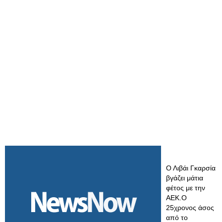
Ο Λιβάι Γκαρσία
βγάζει μάτια
φέτος με την
ΑΕΚ.Ο
25χρονος άσος
από το