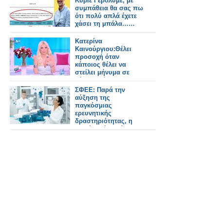
Κύριε Γερόλυμε, με
συμπάθεια θα σας πω
ότι πολύ απλά έχετε
χάσει τη μπάλα……
Κατερίνα
Καινούργιου:Θέλει
προσοχή όταν
κάποιος θέλει να
στείλει μήνυμα σε
κάποιον άλλον και
μπερδεύεται - Έλενα
ΣΦΕΕ: Παρά την
μου σε εμένα έστειλες
αύξηση της
το μήνυμα.
παγκόσμιας
ερευνητικής
δραστηριότητας, η
Ευρώπη έχει χάσει
60.000 θέσεις κλινικών
μελετών για τους
ασθενείς της