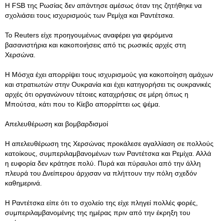
Η FSB της Ρωσίας δεν απάντησε αμέσως όταν της ζητήθηκε να
σχολιάσει τους ισχυρισμούς των Ρεμίχα και Ραντέτσκα.
Το Reuters είχε προηγουμένως αναφέρει για φερόμενα
βασανιστήρια και κακοποιήσεις από τις ρωσικές αρχές στη
Χερσώνα.
Η Μόσχα έχει απορρίψει τους ισχυρισμούς για κακοποίηση αμάχων
και στρατιωτών στην Ουκρανία και έχει κατηγορήσει τις ουκρανικές
αρχές ότι οργανώνουν τέτοιες καταχρήσεις σε μέρη όπως η
Μπούτσα, κάτι που το Κίεβο απορρίπτει ως ψέμα.
Απελευθέρωση και βομβαρδισμοί
Η απελευθέρωση της Χερσώνας προκάλεσε αγαλλίαση σε πολλούς
κατοίκους, συμπεριλαμβανομένων των Ραντέτσκα και Ρεμίχα. Αλλά
η ευφορία δεν κράτησε πολύ. Πυρά και πύραυλοι από την άλλη
πλευρά του Δνείπερου άρχισαν να πλήττουν την πόλη σχεδόν
καθημερινά.
Η Ραντέτσκα είπε ότι το σχολείο της είχε πληγεί πολλές φορές,
συμπεριλαμβανομένης της ημέρας πριν από την έκρηξη του