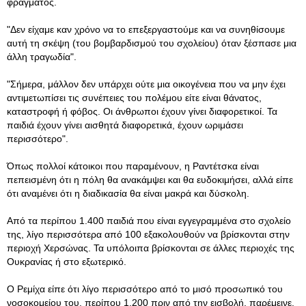
φράγματος.
"Δεν είχαμε καν χρόνο να το επεξεργαστούμε και να συνηθίσουμε
αυτή τη σκέψη (του βομβαρδισμού του σχολείου) όταν ξέσπασε μια
άλλη τραγωδία".
"Σήμερα, μάλλον δεν υπάρχει ούτε μια οικογένεια που να μην έχει
αντιμετωπίσει τις συνέπειες του πολέμου είτε είναι θάνατος,
καταστροφή ή φόβος. Οι άνθρωποι έχουν γίνει διαφορετικοί. Τα
παιδιά έχουν γίνει αισθητά διαφορετικά, έχουν ωριμάσει
περισσότερο".
Όπως πολλοί κάτοικοι που παραμένουν, η Ραντέτσκα είναι
πεπεισμένη ότι η πόλη θα ανακάμψει και θα ευδοκιμήσει, αλλά είπε
ότι αναμένει ότι η διαδικασία θα είναι μακρά και δύσκολη.
Από τα περίπου 1.400 παιδιά που είναι εγγεγραμμένα στο σχολείο
της, λίγο περισσότερα από 100 εξακολουθούν να βρίσκονται στην
περιοχή Χερσώνας. Τα υπόλοιπα βρίσκονται σε άλλες περιοχές της
Ουκρανίας ή στο εξωτερικό.
Ο Ρεμίχα είπε ότι λίγο περισσότερο από το μισό προσωπικό του
νοσοκομείου του, περίπου 1.200 πριν από την εισβολή, παρέμεινε.