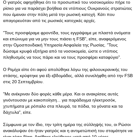
Ο γιατρός αφηγήθηκε ότι το προσωπικό του νοσοκομείου πήρε το
ρίσκο για να παράσχει βοήθεια σε ντόπιους Ουκρανούς στρατιώτες
που έμειναν στην πόλη μετά την ρωσική κατοχή. Κάτι που
απαγορευόταν από τις ρωσικές κατοχικές αρχές.
"Τους προσφέραμε φροντίδα, τους εγγράψαμε με πλαστά ονόματα
και επώνυμα για να μην τους πιάσει η FSB", είπε, αναφερόμενος
στην Ομοσπονδιακή Υπηρεσία Ασφαλεία της Ρωσίας. "Τους
δώσαμε κρυφά εξιτήρια από τα νοσοκομεία, ώστε ο ντόπιος
πληθυσμός να τους πάρει και να τους προσφέρει καταφύγιο".
Ο Ρεμίχα είπε ότι αφού απολύθηκε λόγω της φιλοουκρανικής του
στάσης, κρύφτηκε για έξι εβδομάδες, αλλά συνελήφθη από την FSB
στις 20 Σεπτεμβρίου.
"Με ανέκριναν δύο φορές κάθε μέρα. Και οι ανακρίσεις αυτές
γινόντουσαν με κακοποίηση... για παράδειγμα ηλεκτροσόκ,
χτυπήματα με ρόπαλο στα πλευρά, τα πόδια, τα γόνατα και τα
δάχτυλα", είπε.
Σύμφωνα με τον ίδιο, την τρίτη ημέρα της σύλληψής του, οι Ρώσοι
ανακάλυψαν ότι ήταν γιατρός και η αντιμετώπισή του σταμάτησε να
είναι τόσο βίαιη. Αφέθηκε ελεύθερος μετά από 10 μέρες.