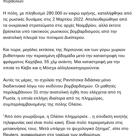
πυραύλων.
Η πόλη, με πληθυσμό 280.000 εν καιρώ ειρήνης, καταλήφθηκε από
τις ρωσικές δυνάμεις στις 2 Μαρτίου 2022. Απελευθερώθηκε από
τα ουκρανικά στρατεύματα στις αρχές Νοεμβρίου, αλλά έκτοτε
βρίσκεται υπό τακτικούς ρωσικούς βομβαρδισμούς από την
ανατολική πλευρά του ποταμού Δνείπερου.
Και τώρα, μεγάλες εκτάσεις της Χερσώνας και των γύρω χωριών
βυθίστηκαν την περασμένη εβδομάδα μετά την καταστροφή του
φράγματος Καχόβκα, 55 χλμ ανάντη. Μια καταστροφή για την
οποία το Κίεβο και η Μόσχα αλληλοκατηγορούνται.
Αυτές τις μέρες, το σχολείο της Ραντέτσκα διδάσκει μόνο
διαδικτυακά λόγω του κινδύνου βομβαρδισμών. Οι μαθητές
περιλαμβάνουν 31 στην ανατολική όχθη που ελέγχεται από τη
Ρωσία, η οποία επλήγη ιδιαίτερα από τις πλημμύρες,
συμπεριλαμβανομένης της πόλης Ολέσκι.
"Από όσο γνωρίζουμε, η Ολέσκι πλημμύρισε... η σύνδεση κινητής
τηλεφωνίας εκεί είναι πολύ κακή. Είναι πολύ περιορισμένοι στις
μετακινήσεις τους. Μετά υπάρχει το ψυχολογικό ζήτημα", είπε στο
Reuters, αναφερόμενη στο τραύμα των ανθρώπων.