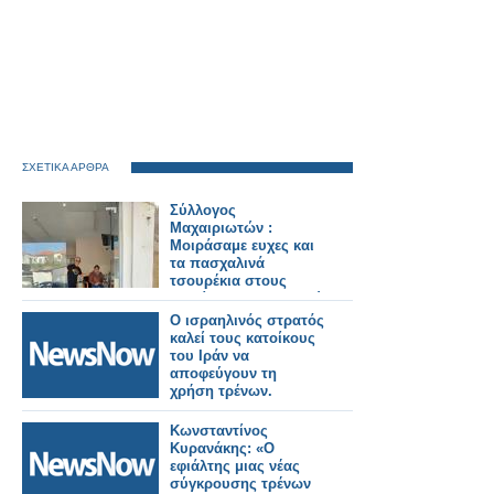
ΣΧΕΤΙΚΑ ΑΡΘΡΑ
Σύλλογος
Μαχαιριωτών :
Μοιράσαμε ευχες και
τα πασχαλινά
τσουρέκια στους
κατοίκους του χωριού
μας,
Ο ισραηλινός στρατός
καλεί τους κατοίκους
του Ιράν να
αποφεύγουν τη
χρήση τρένων.
Κωνσταντίνος
Κυρανάκης: «Ο
εφιάλτης μιας νέας
σύγκρουσης τρένων