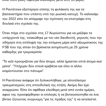
Η Ραντέτσκα εξιστόρησε επίσης τη φυλάκιση της και τα
βασανιστήρια που υπέστη υπό την ρωσική κατοχή. Το καλοκαίρι
του 2022 είπε ότι απέρριψε την πρόταση να επιστρέψει στη
δουλειά στο σχολείο της.
Όταν πήγε στο σχολείο στις 17 Αυγούστου για να μαζέψει τα
υπάρχοντά της, τσακώθηκε με τον νέο διευθυντή, γεγονός που την
οδήγησε στη σύλληψή της την επόμενη μέρα από αξιωματικούς της
FSB που της είπαν ότι βρίσκεται αντιμέτωπη με 25 χρόνια
κάθειρξης για τρομοκρατία.
"Το κελί προοριζόταν για δύο άτομα, αλλά ήμασταν επτά άτομα εκεί
μέσα". "Υπήρχαν δύο στενά κρεβάτια και όλοι οι άλλοι
κοιμόντουσαν στο πάτωμα".
Η Ραντέτσκα ανέφερε ότι ξυλοκοπήθηκε, με αποτέλεσμα
τραυματισμούς στη σπονδυλική της στήλη. Ακόμη δεν έχει
αναρρώσει. Είπε ότι αφέθηκε ελεύθερη μετά από εννέα ημέρες,
αφού της προσφέρθηκαν οι επιλογές ή να βιντεοσκοπηθεί σε ένα
βίντεο ζητώντας συγγνώμη "για τις πράξεις της" ή να εκτελεστεί.