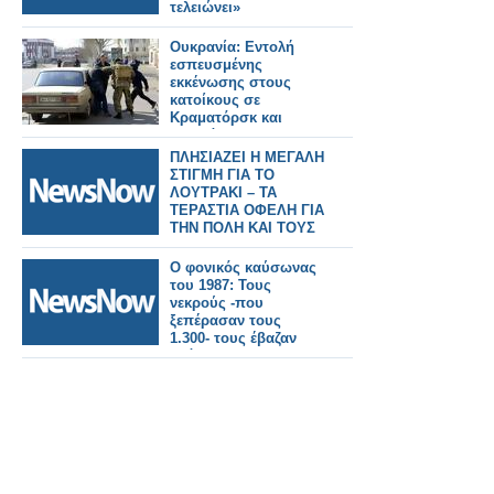
τελειώνει»
Ουκρανία: Εντολή
εσπευσμένης
εκκένωσης στους
κατοίκους σε
Κραματόρσκ και
Σλοβιάνσκ
ΠΛΗΣΙΑΖΕΙ Η ΜΕΓΑΛΗ
ΣΤΙΓΜΗ ΓΙΑ ΤΟ
ΛΟΥΤΡΑΚΙ – ΤΑ
ΤΕΡΑΣΤΙΑ ΟΦΕΛΗ ΓΙΑ
ΤΗΝ ΠΟΛΗ ΚΑΙ ΤΟΥΣ
ΚΑΤΟΙΚΟΥΣ ΤΗΣ ΑΠΟ
ΤΗ ΛΕΙΤΟΥΡΓΙΑ ΤΟΥ
Ο φονικός καύσωνας
ΠΡΟΑΣΤΙΑΚΟΥ
του 1987: Τους
νεκρούς -που
ξεπέρασαν τους
1.300- τους έβαζαν
ακόμα και σε
βαγόνια–ψυγεία του
ΟΣΕ!