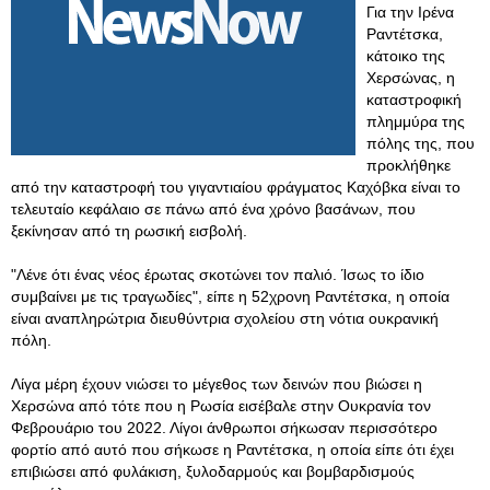
Για την Ιρένα
Ραντέτσκα,
κάτοικο της
Χερσώνας, η
καταστροφική
πλημμύρα της
πόλης της, που
προκλήθηκε
από την καταστροφή του γιγαντιαίου φράγματος Καχόβκα είναι το
τελευταίο κεφάλαιο σε πάνω από ένα χρόνο βασάνων, που
ξεκίνησαν από τη ρωσική εισβολή.
"Λένε ότι ένας νέος έρωτας σκοτώνει τον παλιό. Ίσως το ίδιο
συμβαίνει με τις τραγωδίες", είπε η 52χρονη Ραντέτσκα, η οποία
είναι αναπληρώτρια διευθύντρια σχολείου στη νότια ουκρανική
πόλη.
Λίγα μέρη έχουν νιώσει το μέγεθος των δεινών που βιώσει η
Χερσώνα από τότε που η Ρωσία εισέβαλε στην Ουκρανία τον
Φεβρουάριο του 2022. Λίγοι άνθρωποι σήκωσαν περισσότερο
φορτίο από αυτό που σήκωσε η Ραντέτσκα, η οποία είπε ότι έχει
επιβιώσει από φυλάκιση, ξυλοδαρμούς και βομβαρδισμούς