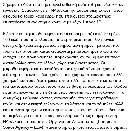
Σήμερα το Διάστημα δημιουργεί εκθετική ανάπτυξη και νέες θέσεις
εργασίας. Σύμφωνα με τη NASA και την Ευρωπαϊκή Ενωση, στον
οικονομικό τομέα κάθε ευρώ που επενδύεται στο Διάστημα
επιστρέφεται πίσω στην οικονομία με λόγο 1 προς 10.
Ειδικότερα, οι μικροδορυφόροι είναι κύβοι με μάζα από ένα μέχρι
100 κιλά, που αποτελούνται από εμπορικά μικροηλεκτρονικά
στοιχεία (μικροεπεξεργαστές, μνήμες, αισθητήρες, ηλεκτρονικές
πλακέτες) τα οποία κατασκευάζονται με τέτοιον τρόπο ώστε να
αντέχουν τις πολύ χαμηλές θερμοκρασίες και τα υψηλά επίπεδα
ακτινοβολίας στον αφιλόξενο χώρο του Διαστήματος. Οι
μικροδορυφόροι κατασκευάζονται σε σχετικά σύντομο χρονικό
διάστημα –σε ένα με δύο χρόνια– και χρησιμοποιούνται σε πολλές
χαμηλού κόστους διαστημικές αποστολές –μπορεί και κάτω από
ένα εκατομμύριο ευρώ, ποσό που με βάση τα δεδομένα του κλάδου
είναι χαμηλό– για την επίδειξη νέων διαστημικών τεχνολογιών. «Το
συνεχώς μειούμενο κόστος κατασκευής, όπως για παράδειγμα
ισχύει και στην κινητή τηλεφωνία, τα λάπτοπ και τα τάμπλετ, αλλά
και εκτόξευσης έχουν καταστήσει τους μικροδορυφόρους ιδιαίτερα
δημοφιλείς για διαστημικούς οργανισμούς όπως η αμερικανική
NASA και ο Ευρωπαϊκός Οργανισμός Διαστήματος (European
Space Agency – ESA), πανεπιστήμια, μικρές νεοσύστατες εταιρείες,