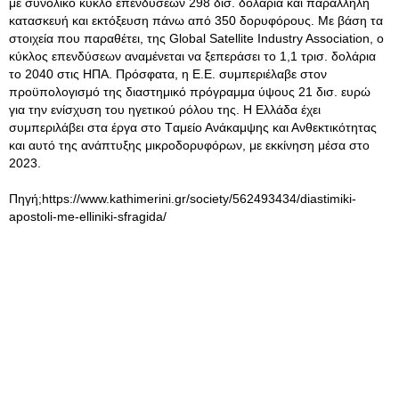
με συνολικό κύκλο επενδύσεων 298 δισ. δολάρια και παράλληλη
κατασκευή και εκτόξευση πάνω από 350 δορυφόρους. Με βάση τα
στοιχεία που παραθέτει, της Global Satellite Industry Association, ο
κύκλος επενδύσεων αναμένεται να ξεπεράσει το 1,1 τρισ. δολάρια
το 2040 στις ΗΠΑ. Πρόσφατα, η Ε.Ε. συμπεριέλαβε στον
προϋπολογισμό της διαστημικό πρόγραμμα ύψους 21 δισ. ευρώ
για την ενίσχυση του ηγετικού ρόλου της. Η Ελλάδα έχει
συμπεριλάβει στα έργα στο Tαμείο Ανάκαμψης και Ανθεκτικότητας
και αυτό της ανάπτυξης μικροδορυφόρων, με εκκίνηση μέσα στο
2023.
Πηγή;https://www.kathimerini.gr/society/562493434/diastimiki-
apostoli-me-elliniki-sfragida/