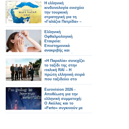
Η ελληνική
κινδυνολογία ενισχύει
την τουρκική
στρατηγική για τη
«Γαλάζια Πατρίδα» –
Ανάλυση του
Κωνσταντίνου
Ελληνική
Μπαλωμένου
Οφθαλμολογική
Εταιρεία:
Επιστημονικά
ανακριβής και
παραπλανητική η
διόρθωση της
«Η Παραλία» συνεχίζει
μυωπίας με σταγόνες
το ταξίδι της στην
ιταλική RAI – Η
πρώτη ελληνική σειρά
που ταξιδεύει στο
εξωτερικό
Eurovision 2026 -
Αποθέωση για την
ελληνική συμμετοχή:
Ο Ακύλας και το
«Ferto» συγκινούν με
το βαθύ μήνυμά τους