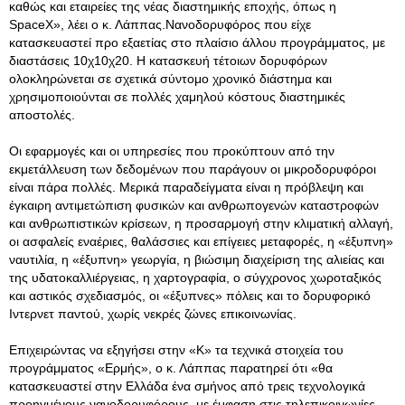
καθώς και εταιρείες της νέας διαστημικής εποχής, όπως η
SpaceX», λέει ο κ. Λάππας.Νανοδορυφόρος που είχε
κατασκευαστεί προ εξαετίας στο πλαίσιο άλλου προγράμματος, με
διαστάσεις 10χ10χ20. Η κατασκευή τέτοιων δορυφόρων
ολοκληρώνεται σε σχετικά σύντομο χρονικό διάστημα και
χρησιμοποιούνται σε πολλές χαμηλού κόστους διαστημικές
αποστολές.
Οι εφαρμογές και οι υπηρεσίες που προκύπτουν από την
εκμετάλλευση των δεδομένων που παράγουν οι μικροδορυφόροι
είναι πάρα πολλές. Μερικά παραδείγματα είναι η πρόβλεψη και
έγκαιρη αντιμετώπιση φυσικών και ανθρωπογενών καταστροφών
και ανθρωπιστικών κρίσεων, η προσαρμογή στην κλιματική αλλαγή,
οι ασφαλείς εναέριες, θαλάσσιες και επίγειες μεταφορές, η «έξυπνη»
ναυτιλία, η «έξυπνη» γεωργία, η βιώσιμη διαχείριση της αλιείας και
της υδατοκαλλιέργειας, η χαρτογραφία, ο σύγχρονος χωροταξικός
και αστικός σχεδιασμός, οι «έξυπνες» πόλεις και το δορυφορικό
Ιντερνετ παντού, χωρίς νεκρές ζώνες επικοινωνίας.
Επιχειρώντας να εξηγήσει στην «Κ» τα τεχνικά στοιχεία του
προγράμματος «Ερμής», ο κ. Λάππας παρατηρεί ότι «θα
κατασκευαστεί στην Ελλάδα ένα σμήνος από τρεις τεχνολογικά
προηγμένους νανοδορυφόρους, με έμφαση στις τηλεπικοινωνίες