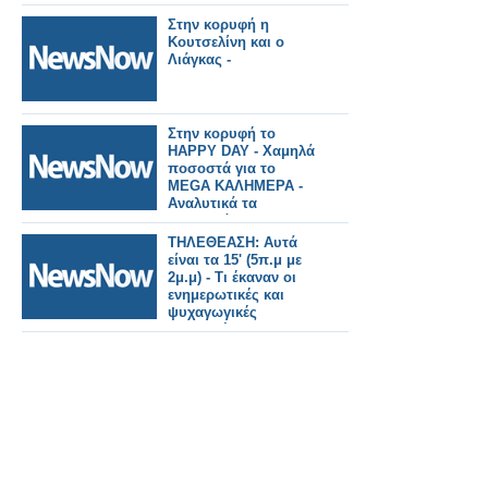
Στην κορυφή η
Κουτσελίνη και ο
Λιάγκας -
Στην κορυφή το
HAPPY DAY - Χαμηλά
ποσοστά για το
MEGA ΚΑΛΗΜΕΡΑ -
Αναλυτικά τα
ποσοστά (18/54)
27/6/2023
ΤΗΛΕΘΕΑΣΗ: Αυτά
είναι τα 15' (5π.μ με
2μ.μ) - Τι έκαναν οι
ενημερωτικές και
ψυχαγωγικές
εκπομπές; (27/6/2023)