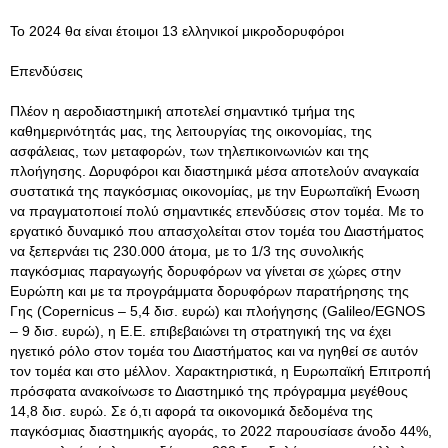
Το 2024 θα είναι έτοιμοι 13 ελληνικοί μικροδορυφόροι
Επενδύσεις
Πλέον η αεροδιαστημική αποτελεί σημαντικό τμήμα της
καθημερινότητάς μας, της λειτουργίας της οικονομίας, της
ασφάλειας, των μεταφορών, των τηλεπικοινωνιών και της
πλοήγησης. Δορυφόροι και διαστημικά μέσα αποτελούν αναγκαία
συστατικά της παγκόσμιας οικονομίας, με την Ευρωπαϊκή Ενωση
να πραγματοποιεί πολύ σημαντικές επενδύσεις στον τομέα. Με το
εργατικό δυναμικό που απασχολείται στον τομέα του Διαστήματος
να ξεπερνάει τις 230.000 άτομα, με το 1/3 της συνολικής
παγκόσμιας παραγωγής δορυφόρων να γίνεται σε χώρες στην
Ευρώπη και με τα προγράμματα δορυφόρων παρατήρησης της
Γης (Copernicus – 5,4 δισ. ευρώ) και πλοήγησης (Galileo/EGNOS
– 9 δισ. ευρώ), η Ε.Ε. επιβεβαιώνει τη στρατηγική της να έχει
ηγετικό ρόλο στον τομέα του Διαστήματος και να ηγηθεί σε αυτόν
τον τομέα και στο μέλλον. Χαρακτηριστικά, η Ευρωπαϊκή Επιτροπή
πρόσφατα ανακοίνωσε το Διαστημικό της πρόγραμμα μεγέθους
14,8 δισ. ευρώ. Σε ό,τι αφορά τα οικονομικά δεδομένα της
παγκόσμιας διαστημικής αγοράς, το 2022 παρουσίασε άνοδο 44%,