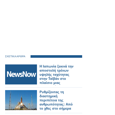
ΣΧΕΤΙΚΑ ΑΡΘΡΑ
Η Ιαπωνία ξεκινά την
αποστολή τρένων
υψηλής ταχύτητας
στην Ταϊβάν στο
πλαίσιο μιας
σημαντικής
σιδηροδρομικής
Ρυθμίζοντας τη
παραγγελίας.
διαστημική
περιπέτεια της
ανθρωπότητας: Από
το χθες στο σήμερα