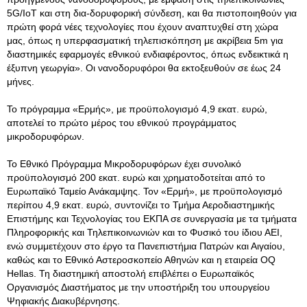
5G/IoT και στη δια-δορυφορική σύνδεση, και θα πιστοποιηθούν για
πρώτη φορά νέες τεχνολογίες που έχουν αναπτυχθεί στη χώρα
μας, όπως η υπερφασματική τηλεπισκόπηση με ακρίβεια 5m για
διαστημικές εφαρμογές εθνικού ενδιαφέροντος, όπως ενδεικτικά η
έξυπνη γεωργία». Οι νανοδορυφόροι θα εκτοξευθούν σε έως 24
μήνες.
Το πρόγραμμα «Ερμής», με προϋπολογισμό 4,9 εκατ. ευρώ,
αποτελεί το πρώτο μέρος του εθνικού προγράμματος
μικροδορυφόρων.
Το Εθνικό Πρόγραμμα Μικροδορυφόρων έχει συνολικό
προϋπολογισμό 200 εκατ. ευρώ και χρηματοδοτείται από το
Ευρωπαϊκό Ταμείο Ανάκαμψης. Toν «Ερμή», με προϋπολογισμό
περίπου 4,9 εκατ. ευρώ, συντονίζει το Τμήμα Αεροδιαστημικής
Επιστήμης και Τεχνολογίας του ΕΚΠΑ σε συνεργασία με τα τμήματα
Πληροφορικής και Τηλεπικοινωνιών και το Φυσικό του ίδιου ΑΕΙ,
ενώ συμμετέχουν στο έργο τα Πανεπιστήμια Πατρών και Αιγαίου,
καθώς και το Εθνικό Αστεροσκοπείο Αθηνών και η εταιρεία OQ
Hellas. Τη διαστημική αποστολή επιβλέπει ο Ευρωπαϊκός
Οργανισμός Διαστήματος με την υποστήριξη του υπουργείου
Ψηφιακής Διακυβέρνησης.