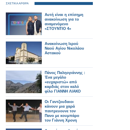
ΣΧΕΤΙΚΑ ΑΡΘΡΑ
Αυτή είναι η επίσημη
ανακοίνωση για το
αναμενόμενο
«ΣΤΟΥΝΤΙΟ 4»
Ανακοίνωση Ιερού
Ναού Αγίου Νικολάου
Αστακού
Πάνος Παληογιάννης :
Ένα μεγάλο
«ευχαριστώ» από
καρδιάς στον καλό
φίλο ΓΙΑΝΝΗ ΛΙΑΚΟ
Οι Γαντζουδαιοι
κάνουν μια χαρά
παντρευουνε τον
Πανο με κουμπάρο
τον Γιάννη Χρονη