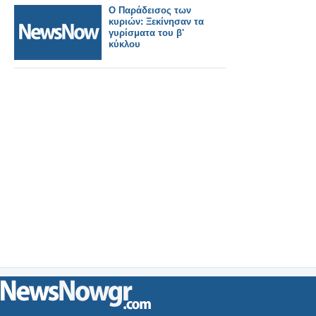
Κολοβό από τις
Ο Παράδεισος των
Φυτείες Ξηρομέρου
κυριών: Ξεκίνησαν τα
γυρίσματα του β'
κύκλου