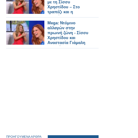
με τη Σίσσυ
Χρηστίδου – Στο
τραπέζι και η
μετακίνηση της
Αναστασίας Γιάμαλη
Mega: Ντόμινο
αλλαγών στην
πρωινή ζώνη - Σίσσυ
Χρηστίδου και
Αναστασία Γιάμαλη
υποψήφιες για
καθημερινό slot
ΠΡΟΗΓΟΥΜΕΝΑ ΑΡΘΡΑ