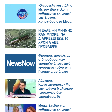
«Χαμογέλα και πάλι»:
Με τον ίδιο τίτλο η
καθημερινή εκπομπή
της Σίσσυς
Χρηστίδου στο Mega -
Πότε κάνει πρεμιέρα;
Η ΕΛΛΕΙΨΗ ΜΝΗΜΗΣ
RAM ΜΠΟΡΕΙ ΝΑ
ΔΙΑΡΚΕΣΕΙ ΕΩΣ 10
ΧΡΟΝΙΑ ΛΕΕΙ
ΠΡΟΒΛΕΨΗ
Φρουρός ασφαλείας
σιδηροδρομικών
γραμμών έπεσε από
κινούμενο τρένο στη
Γερμανία μετά από
διαμάχη.
Λάμπρος
Κωνσταντάρας: «Με
την Ιωάννα Μαλέσκου
προφανώς δεν
ταιριάξαμε, δε
μετανιώνω όμως για
την επιλογή που
Mega: Σχέδιο για
έκανα»
καθημερινή εκπομπή