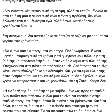
ρωτήθηκε στη συνέχεια και απάντησε:
«Δεν φαίνεται κάτι τέτοιο αυτή τη στιγμή, αλλά το ελπίζω. Εννοώ ότι
από τη δική μου πλευρά αυτή είναι πάντα η πρόθεση, δεν είναι
άλλωστε κάτι που ξεκίνησα εγώ. Αλλά όπως καταλαβαίνεις
χρειάζονται δύο…».
Στη συνέχεια, η ίδια αναφέρθηκε σε όσα θα άλλαζε αν μπορούσε να
γυρίσει τον χρόνο πίσω.
«Θα έκανα κάποια πράγματα νωρίτερα. Πολύ νωρίτερα. Έκανα
μεγάλη υπομονή αυτά τα χρόνια γιατί η μητέρα μου πάλευε για τη
ζωή της και προτεραιότητά μου ήταν να βρίσκομαι στο πλευρό της.
Υποχωρούσα στα πάντα σε πολλούς τομείς. Δεν έπρεπε να το είχα
κάνει. Αυτό αξιολογήθηκε ως αδυναμία. Και, για να είμαι ειλικρινής,
ήταν. Άφησα πίσω και τον εαυτό μου αλλά και όσα όφειλα και είχα
χρέος να υπερασπιστώ και να φροντίσω» είπε η Σίσσυ Χρηστίδου.
«Η εισβολή της δημοσιότητας με φοβίζει μόνο ως προς τα παιδιά.
Δυο παιδιά που παλεύω με όλο μου το είναι να κρατήσω στην
παιδική πραγματικότητα, όπου δικαιούνται να βρίσκονται. Κατά τα
άλλα, προσωπικά αυτό που με πείραξε περισσότερο ήταν τα
cέματα που ειπώθηκαν. Για να υπερασπιστώ τη δημόσια εικόνα