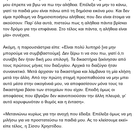
μου έπρεπε να βγω να πω την αλήθεια. Επέλεξα να μην το κάνω,
γιατί τα παιδιά μου είναι πάνω από τη δημόσια εικόνα μου. Και δεν
είμαι πρόθυμη να δημοσιοποιήσω αλήθειες που δεν είναι έτοιμα να
ακούσουν. Παρ’ όλα αυτά, πιστεύω πως η αλήθεια πάντα βρίσκει
τον δρόμο για την επιφάνεια. Στο τέλος και πάντα, η αλήθεια είναι
μία» συνέχισε.
Ακόμη, η παρουσιάστρια είπε: «Είναι πολύ λυπηρό [να μην
μπορούμε να συμβιβαστούμε]. Δεν ξέρω τι να σου πω, γιατί ό,τι
συνέβη δεν ήταν δική μου επιλογή. Τα δικαστήρια ξεκίνησαν από
τους πρώτους μήνες του διαζυγίου. Αρχικά το διαζύγιο ήταν
συναινετικό. Μετά άρχισαν τα δικαστήρια και λάμβανα τη μία κλήση
μετά την άλλη. Από την πρώτη στιγμή προσπαθούσα να μην μπει
αυτό μέσα στην οικογένειά μου, να αποφασίσουν μόνα τους τα
δικαστήρια βάσει των στοιχείων που είχαν. Επειδή όμως οι
αποφάσεις που έβγαζαν δεν ικανοποιούσαν την άλλη πλευρά, γι’
αυτό κορυφωνόταν ο θυμός και η ένταση».
«Μετανιώνω κυρίως για την ανοχή που έδειξα. Επέλεξα όμως να μη
μιλήσω για να προστατεύσω τα παιδιά μου. Ας το κλείσουμε εκεί»
είπε τέλος, η Σίσσυ Χρηστίδου.