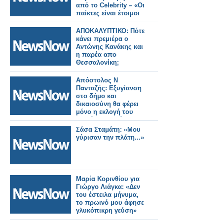
από το Celebrity – «Οι
παίκτες είναι έτοιμοι
προς αναχώρηση»
ΑΠΟΚΑΛΥΠΤΙΚΟ: Πότε
κάνει πρεμιέρα ο
Αντώνης Κανάκης και
η παρέα απο
Θεσσαλονίκη;
Απόστολος Ν
Πανταζής: Εξυγίανση
στο δήμο και
δικαιοσύνη θα φέρει
μόνο η εκλογή του
Αλεξάνδρου Σάββα.
Σάσα Σταμάτη: «Μου
γύρισαν την πλάτη...»
Μαρία Κορινθίου για
Γιώργο Λιάγκα: «Δεν
του έστειλα μήνυμα,
το πρωινό μου άφησε
γλυκόπικρη γεύση»