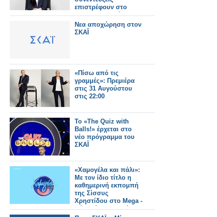
επιστρέφουν στο
ACTION 24 - Πότε
κάνουν πρεμιέρα;
Νεα αποχώρηση στον
ΣΚΑΪ
«Πίσω από τις
γραμμές»: Πρεμιέρα
στις 31 Αυγούστου
στις 22:00
Το «The Quiz with
Balls!» έρχεται στο
νέο πρόγραμμα του
ΣΚΑΪ
«Χαμογέλα και πάλι»:
Με τον ίδιο τίτλο η
καθημερινή εκπομπή
της Σίσσυς
Χρηστίδου στο Mega -
Πότε κάνει πρεμιέρα;