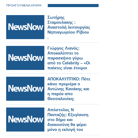
ΠΡΟΗΓΟΥΜΕΝΑ ΑΡΘΡΑ
Σωτήρης
Σταμουλακης :
Αναστολή λειτουργίας
Νηπιαγωγείου Ρίβιου
.
Γιώργος Λιανός:
Αποκαλύπτει το
παρασκήνιο γύρω
από το Celebrity – «Οι
παίκτες είναι έτοιμοι
προς αναχώρηση»
ΑΠΟΚΑΛΥΠΤΙΚΟ: Πότε
κάνει πρεμιέρα ο
Αντώνης Κανάκης και
η παρέα απο
Θεσσαλονίκη;
Απόστολος Ν
Πανταζής: Εξυγίανση
στο δήμο και
δικαιοσύνη θα φέρει
μόνο η εκλογή του
Αλεξάνδρου Σάββα.