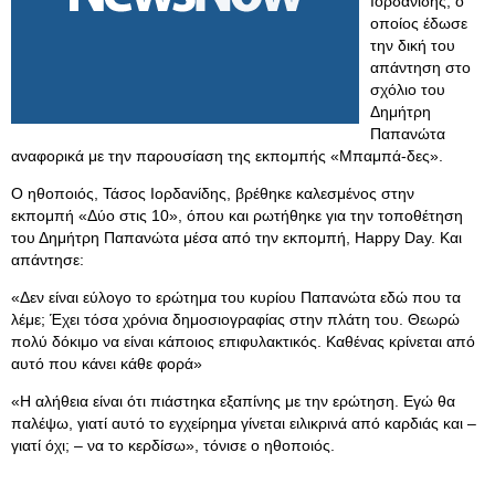
Ιορδανίδης, ο
οποίος έδωσε
την δική του
απάντηση στο
σχόλιο του
Δημήτρη
Παπανώτα
αναφορικά με την παρουσίαση της εκπομπής «Μπαμπά-δες».
Ο ηθοποιός, Τάσος Ιορδανίδης, βρέθηκε καλεσμένος στην
εκπομπή «Δύο στις 10», όπου και ρωτήθηκε για την τοποθέτηση
του Δημήτρη Παπανώτα μέσα από την εκπομπή, Happy Day. Και
απάντησε:
«Δεν είναι εύλογο το ερώτημα του κυρίου Παπανώτα εδώ που τα
λέμε; Έχει τόσα χρόνια δημοσιογραφίας στην πλάτη του. Θεωρώ
πολύ δόκιμο να είναι κάποιος επιφυλακτικός. Καθένας κρίνεται από
αυτό που κάνει κάθε φορά»
«Η αλήθεια είναι ότι πιάστηκα εξαπίνης με την ερώτηση. Εγώ θα
παλέψω, γιατί αυτό το εγχείρημα γίνεται ειλικρινά από καρδιάς και –
γιατί όχι; – να το κερδίσω», τόνισε ο ηθοποιός.