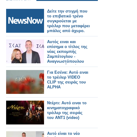
Δείτε την στιγμή που
το επιβατικό τρένο
συγκρούεται με
τρέιλερ που μεταφέρει
μπάλες από άχυρο.
Αυτός ειναι και
επίσημα ο τίτλος της
νέας εκπομπής
Ζαμπέτογλου -
Αναγνωστόπουλου
στον ΣΚΑΪ - Δείτε το
τρειλερ
Για Εσένα: Αυτό ειναι
το τρέιλερ VIDEO
CLIP της σειράς του
ALPHA
Ντέρτι: Αυτό ειναι το
κινηματογραφικό
τρέιλερ της σειράς
του ΑΝΤ1 (video)
Αυτό είναι το νέο