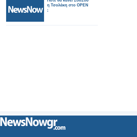
Πότε θα κάνει ΣουΣου
η Τσολάκη στο OPEN
;