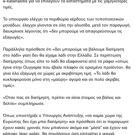
e-katanalotis για να επιλέγουν τα καταστήματα με τις χαμηλότερες
τιμές.
Το υπουργείο ελέγχει τα περιθώρια κέρδους των τυποποιητικών
μονάδων, έλεγχοι γίνονται σε όλη την αλυσίδα, μετά τον παραγωγό,
διευκρίνισε λέγοντας ότι «δεν μπορούμε να απαγορεύσουμε τις
εξαγωγές»,
Παράλληλα πρόσθεσε ότι «δεν μπορούμε να βάλουμε διατίμηση
στο λάδι» γιατί δεν θα είχαμε λάδι στην Ελλάδα. Σε περίπτωση
διατίμησης όπως είπε το λάδι θα εξαφανιστεί από τα ράφια «όπως
έγινε στην Ουγγαρία που έβαλε πλαφόν σε ορισμένα προϊόντα», θα
γίνει όλο εξαγωγή σε χώρες με ακριβότερη τιμή. «Το λάδι θα
κυκλοφορούσε μόνο στη «μαύρη» αγορά και σε πολύ ακριβές
τιμές».
«Όταν πας σε διατίμηση, πρέπει να είσαι έτοιμος να βάλεις και
δελτίο» συμπλήρωσε.
Όπως υποστήριξε ο Υπουργός Ανάπτυξης «σε καμία χώρα της
Ευρώπης δεν έχει μπει διατίμηση» και πρόσθεσε ότι οι παραγωγοί
έχουν κακές χρονιές που μπαίνουν ακόμα και “μέσα” και έχουν και
κάποιες λίγες καλές, θα πουλήσουν όσο επιτρέπει η αγορά.