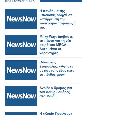
ΠΡΟΗΓΟΥΜΕΝΑ ΑΡΘΡΑ
Η πανδημία της
μπανάνας οδηγεί σε
κατάρρευση την
παγκόσμια παραγωγή
της
Milky Way: Διάβαστε
τα πάντα για τη νέα
σειρά του MEGA -
Αυτοί είναι οι
χαρακτήρες
Οδυσσέας
Σταμούλης: «Αφήστε
με ήσυχο, σεβαστείτε
το πένθος μου»
Ανοιξε ο δρόμος για
τον Λουίς Σουάρες
στο Μαϊάμι
Η «Κυρία Γουίλσον»