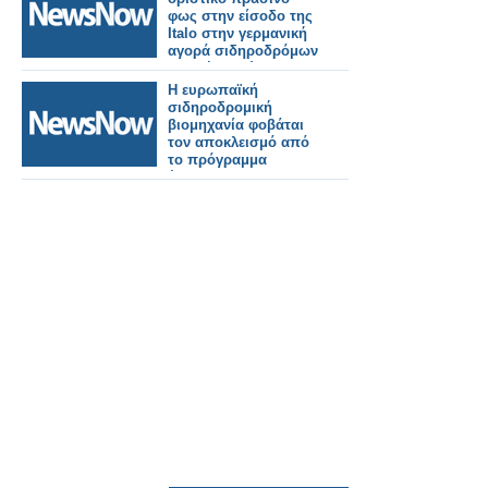
φως στην είσοδο της
Italo στην γερμανική
αγορά σιδηροδρόμων
υψηλής ταχύτητας.
Η ευρωπαϊκή
σιδηροδρομική
βιομηχανία φοβάται
τον αποκλεισμό από
το πρόγραμμα
έρευνας και
ανάπτυξης της ΕΕ
2028-34.