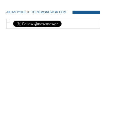
ΑΚΟΛΟΥΘΗΣΤΕ ΤΟ NEWSNOWGR.COM