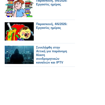
Παρασκευή, 5/6/2026:
διεθνή κατάταξη
Εργασίες ημέρας
Πανεπιστημίων AD
Scientific Index World
Top Universities
Ranking 2026
Παρασκευή, 4/6/2026:
Εργασίες ημέρας
Συνελήφθη στην
Αττική για παράνομη
θέαση
συνδρομητικών
καναλιών και IPTV