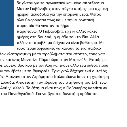
δε γίνεται για το αγωνιστικά και μόνο αποτέλεσμα.
Με τον Γιοβάνοβιτς στον πάγκο υπήρχε μια σχετική
ηρεμία, αισιοδοξία για την επόμενη μέρα. Φέτος
όλοι θεωρούσαν πως και με την ευρωπαϊκή
παρουσία θα γινόταν το βήμα
παραπάνω. Ο Γιοβάνοβιτς είχε κι άλλες κακές
ημέρες στη δουλειά, η ομάδα του το ίδιο. Αλλά
πλέον το πρόβλημα δείχνει να είναι βαθύτερο. Με
τους τερματοφύλακες να κάνουν το ένα παιδικό
πλέον κλαταρισμένη με τα προβλήματα στα στόπερ, τους χαφ
δης και ένας Μαντσίνι. Πάμε τώρα στον Μπρινιόλι. Έπαιξε με
ρε φανέλα βασικού με τον Άρη και έκανε άλλο ένα λάθος πολύ
ι τον έβαλε με τη Βιγιαρεάλ. Τρία γκολ δέχτηκε εκεί ο Ιταλός
κός. Απέναντι στον Ατρόμητο ο Ιταλός έκανε ίσως τη χειρότερη
 Ελλάδα. Απίστευτη η αντίδρασή του στη φάση του 1-1, ενώ
λλού γι’ αλλού. Το ζήτημα είναι πως ο Γιοβάνοβιτς καλείται να
του Παναθηναϊκού. Για να βγει πιο δυνατή η ομάδα του.