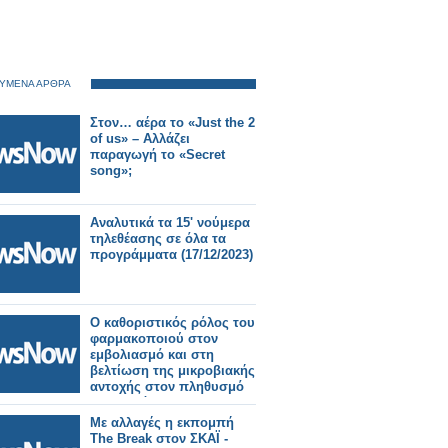
ΥΜΕΝΑ ΑΡΘΡΑ
Στον… αέρα το «Just the 2
of us» – Αλλάζει
παραγωγή το «Secret
song»;
Αναλυτικά τα 15' νούμερα
τηλεθέασης σε όλα τα
προγράμματα (17/12/2023)
Ο καθοριστικός ρόλος του
φαρμακοποιού στον
εμβολιασμό και στη
βελτίωση της μικροβιακής
αντοχής στον πληθυσμό
της κοινότητας - Τι
ανακοινώνει η Ευρωπαϊκή
Με αλλαγές η εκπομπή
Επιτροπή
The Break στον ΣΚΑΪ -