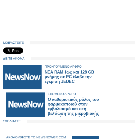
ΜΟΙΡΑΣΤΕΙΤΕ
ΔΕΙΤΕ ΑΚΟΜΑ
ΠΡΟΗΓΟΥΜΕΝΟ ΑΡΘΡΟ
NEA RAM έως και 128 GB
μνήμης σε PC έλαβε την
έγκριση JEDEC
ΕΠΟΜΕΝΟ ΑΡΘΡΟ
Ο καθοριστικός ρόλος του
φαρμακοποιού στον
εμβολιασμό και στη
βελτίωση της μικροβιακής
αντοχής στον πληθυσμό της
ΣΧΟΛΙΑΣΤΕ
κοινότητας - Τι ανακοινώνει η
Ευρωπαϊκή Επιτροπή
ΑΚΟΛΟΥΘΗΣΤΕ ΤΟ NEWSNOWGR.COM