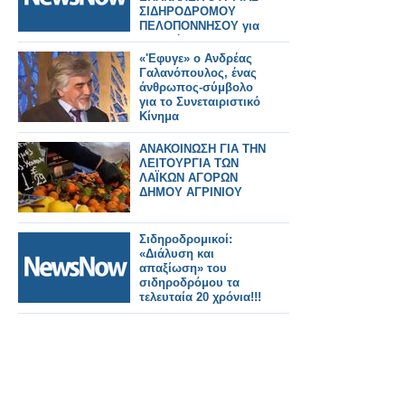
ΣΙΔΗΡΟΔΡΟΜΟΥ
ΠΕΛΟΠΟΝΝΗΣΟΥ για
τη μεθόδευση
μετατροπής της
«'Εφυγε» ο Ανδρέας
μετρικής γραμμής σε
Γαλανόπουλος, ένας
ποδηλατόδρομο!
άνθρωπος-σύμβολο
για το Συνεταιριστικό
Κίνημα
ΑΝΑΚΟΙΝΩΣΗ ΓΙΑ ΤΗΝ
ΛΕΙΤΟΥΡΓΙΑ ΤΩΝ
ΛΑΪΚΩΝ ΑΓΟΡΩΝ
ΔΗΜΟΥ ΑΓΡΙΝΙΟΥ
Σιδηροδρομικοί:
«Διάλυση και
απαξίωση» του
σιδηροδρόμου τα
τελευταία 20 χρόνια!!!