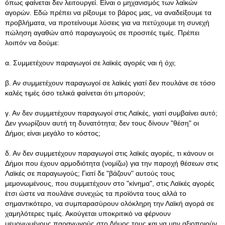
όπως φαίνεται δεν λειτουργεί. Είναι ο μηχανισμός των λαϊκών
αγορών. Εδώ πρέπει να ρίξουμε το βάρος μας, να αναδείξουμε τα
προβλήματα, να προτείνουμε λύσεις για να πετύχουμε τη συνεχή
πώληση αγαθών από παραγωγούς σε προσιτές τιμές. Πρέπει
λοιπόν να δούμε:
α. Συμμετέχουν παραγωγοί σε λαϊκές αγορές ναι ή όχι;
β. Αν συμμετέχουν παραγωγοί σε λαϊκές γιατί δεν πουλάνε σε τόσο
καλές τιμές όσο τελικά φαίνεται ότι μπορούν;
γ. Αν δεν συμμετέχουν παραγωγοί στις Λαϊκές, γιατί συμβαίνει αυτό;
Δεν γνωρίζουν αυτή τη δυνατότητα; δεν τους δίνουν "θέση" οι
Δήμοι; είναι μεγάλο το κόστος;
δ. Αν δεν συμμετέχουν παραγωγοί στις λαϊκές αγορές, τι κάνουν οι
Δήμοι που έχουν αρμοδιότητα (νομίζω) για την παροχή θέσεων στις
Λαϊκές σε παραγωγούς; Γιατί δε "βάζουν" αυτούς τους
μεμονωμένους, που συμμετέχουν στο "κίνημα", στις Λαϊκές αγορές
έτσι ώστε να πουλάνε συνεχώς τα προϊόντα τους αλλά το
σημαντικότερο, να συμπαρασύρουν ολόκληρη την Λαϊκή αγορά σε
χαμηλότερες τιμές. Ακούγεται υποκριτικό να φέρνουν
μεμονωμένους παραγωγούς στο Δήμος τους και να μην αξιοποιούν