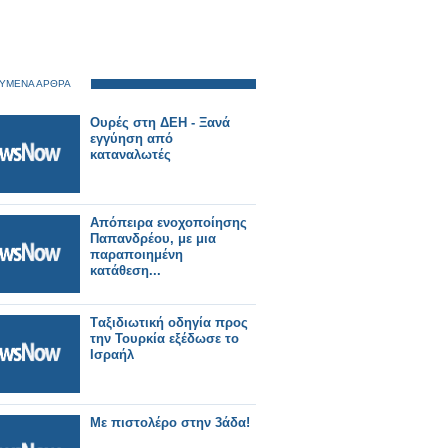
ΥΜΕΝΑ ΑΡΘΡΑ
Ουρές στη ΔΕΗ - Ξανά
εγγύηση από
καταναλωτές
Απόπειρα ενοχοποίησης
Παπανδρέου, με μια
παραποιημένη
κατάθεση...
Tαξιδιωτική οδηγία προς
την Τουρκία εξέδωσε το
Ισραήλ
Με πιστολέρο στην 3άδα!