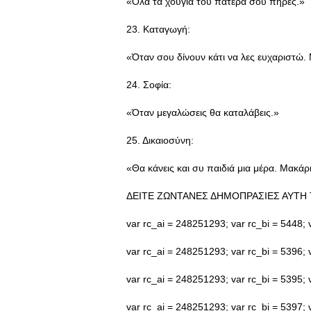
«Όλα τα χούγια του πατέρα σου πήρες.»
23. Καταγωγή:
«Όταν σου δίνουν κάτι να λες ευχαριστώ. 
24. Σοφία:
«Όταν μεγαλώσεις θα καταλάβεις.»
25. Δικαιοσύνη:
«Θα κάνεις και συ παιδιά μια μέρα. Μακάρι
ΔΕΙΤΕ ΖΩΝΤΑΝΕΣ ΔΗΜΟΠΡΑΣΙΕΣ ΑΥΤΗ 
var rc_ai = 248251293; var rc_bi = 5448; v
var rc_ai = 248251293; var rc_bi = 5396; v
var rc_ai = 248251293; var rc_bi = 5395; v
var rc_ai = 248251293; var rc_bi = 5397; v