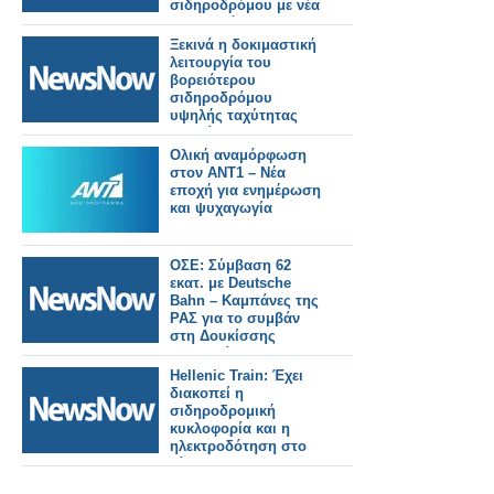
σιδηροδρόμου με νέα
ηλεκτρικά και
υβριδικά τρένα.
Ξεκινά η δοκιμαστική
λειτουργία του
βορειότερου
σιδηροδρόμου
υψηλής ταχύτητας
της Κίνας.
Ολική αναμόρφωση
στον ΑΝΤ1 – Νέα
εποχή για ενημέρωση
και ψυχαγωγία
ΟΣΕ: Σύμβαση 62
εκατ. με Deutsche
Bahn – Καμπάνες της
ΡΑΣ για το συμβάν
στη Δουκίσσης
Πλακεντίας.
Hellenic Train: Έχει
διακοπεί η
σιδηροδρομική
κυκλοφορία και η
ηλεκτροδότηση στο
δίκτυο του
Προαστιακού