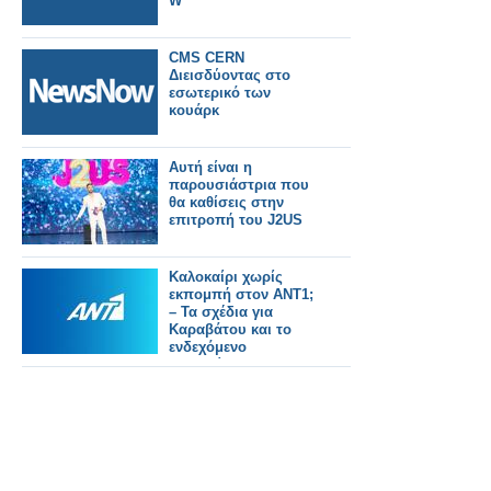
W
CMS CERN
Διεισδύοντας στο
εσωτερικό των
κουάρκ
Αυτή είναι η
παρουσιάστρια που
θα καθίσεις στην
επιτροπή του J2US
Καλοκαίρι χωρίς
εκπομπή στον ΑΝΤ1;
– Τα σχέδια για
Καραβάτου και το
ενδεχόμενο
Φερεντίνου