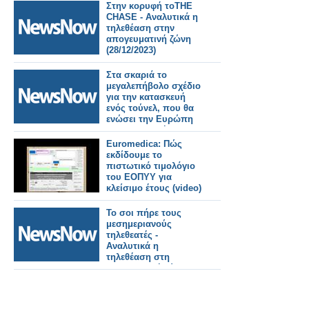
Στην κορυφή τοTHE
CHASE - Αναλυτικά η
τηλεθέαση στην
απογευματινή ζώνη
(28/12/2023)
Στα σκαριά το
μεγαλεπήβολο σχέδιο
για την κατασκευή
ενός τούνελ, που θα
ενώσει την Ευρώπη
με την Αφρική.
Euromedica: Πώς
εκδίδουμε το
πιστωτικό τιμολόγιο
του ΕΟΠΥΥ για
κλείσιμο έτους (video)
Το σοι πήρε τους
μεσημεριανούς
τηλεθεατές -
Αναλυτικά η
τηλεθέαση στη
μεσημεριανή ζώνη
(28/12/2023)