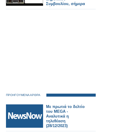
Συμβουλίου, σήμερα
Πέμπτη στις 06:00
μ.μ., για την εκλογή
των μελών του
Προεδρείου του
Δημοτικού
Συμβουλίου και της
Δημοτικής
Επιτροπής.
ΠΡΟΗΓΟΥΜΕΝΑ ΑΡΘΡΑ
Με πρωτιά το δελτίο
του MEGA -
Αναλυτικά η
τηλεθέαση
(28/12/2023)