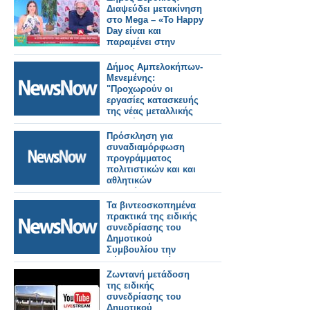
Διαψεύδει μετακίνηση
στο Mega – «Το Happy
Day είναι και
παραμένει στην
καρδιά μου»
Δήμος Αμπελοκήπων-
Μενεμένης:
"Προχωρούν οι
εργασίες κατασκευής
της νέας μεταλλικής
πεζογέφυρας στην
οδό Καλλιθέας"
Πρόσκληση για
συναδιαμόρφωση
προγράμματος
πολιτιστικών και και
αθλητικών
εκδηλώσεων του
Αυγούστου 2026 για
Τα βιντεοσκοπημένα
τον Μύτικα. Δευτέρα
πρακτικά της ειδικής
20 Ιουλίου στις 9:00
συνεδρίασης του
μ.μ., αντί για Σάββατο
Δημοτικού
18 Ιουλίου που ήταν η
Συμβουλίου την
αρχική πρόσκληση.
Πέμπτη 2 Ιουλίου
2026. Εκλογή νέου
Ζωντανή μετάδοση
Προεδρείου και
της ειδικής
Δημοτικής
συνεδρίασης του
Επιτροπής.
Δημοτικού