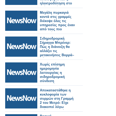
ηλεκτροδότηση στο
τμήμα Οινόη –
Χαλκίδα, εξαιτίας
Μεγάλη πυρκαγιά
πυρκαγιάς.
κοντά στις γραμμές
διέκοψε όλες τις
υπηρεσίες προς έναν
από τους πιο
πολυσύχναστους
σιδηροδρομικούς
Σιδηροδρομική
σταθμούς του
Σήραγγα Μπρένερ:
Λονδίνου.
Πώς η διάνοιξη θα
αλλάξει τις
μετακινήσεις Βορρά–
Νότου.
Χωρίς επίσημη
ημερομηνία
λειτουργίας η
σιδηροδρομική
σύνδεση
Βουδαπέστης–
Βελιγραδίου.
Αποκαταστάθηκε η
κυκλοφορία των
συρμών στη Γραμμή
2 του Μετρό- Είχε
διακοπεί λόγω
ατόμου στη σήραγγα.