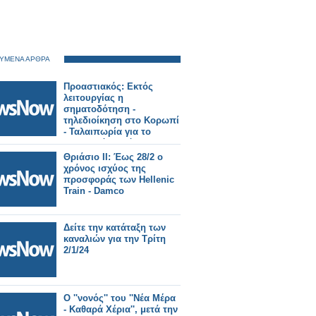
ΥΜΕΝΑ ΑΡΘΡΑ
Προαστιακός: Εκτός
λειτουργίας η
σηματοδότηση -
τηλεδιοίκηση στο Κορωπί
- Ταλαιπωρία για το
επιβατικό κοινό
Θριάσιο ΙΙ: Έως 28/2 ο
χρόνος ισχύος της
προσφοράς των Hellenic
Train - Damco
Δείτε την κατάταξη των
καναλιών για την Τρίτη
2/1/24
Ο ''νονός'' του ''Νέα Μέρα
- Καθαρά Χέρια'', μετά την