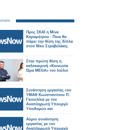
 ΑΡΘΡΑ
Προς ΣΚΑΪ η Μίνα
Καραμήτρου - Ποια θα
πάρει την θέση της δίπλα
στον Νίκο Στραβελάκη;
Στην πρώτη θέση η
καλοκαιρινή «Κοινωνία
Ώρα MEGA» τον Ιούλιο
Συνάντηση εργασίας του
ΥΜΑΘ Κωνσταντίνου Π.
Γκιουλέκα με τον
Αναπληρωτή Υπουργό
Υποδομών και
Μεταφορών Γιώργο
Κώτσηρα.
Αύριο συνάντηση
εργασίας με τον
Αναπληρωτή Υπουργό