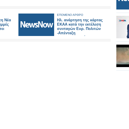
ΕΠΟΜΕΝΟ ΑΡΘΡΟ
τη Νέα
Ηλ. ανάρτηση της κάρτας
αμμές
ΕΚΑΑ κατά την εκτέλεση
σει
συνταγών Ευρ. Πολιτών
-Απένταξη
φαρμ.σκευασμάτων
ασβεστίου από τον κατάλογο
αποζημιούμενων φαρμάκων