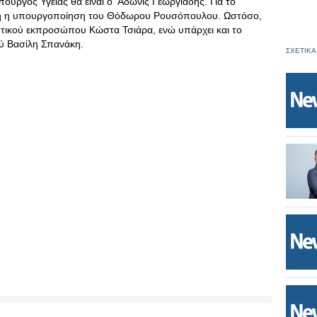
πουργός Υγείας θα είναι ο Άδωνις Γεωργιάδης. Για το
ερη η υπουργοποίηση του Θόδωρου Ρουσόπουλου. Ωστόσο,
ευτικού εκπροσώπου Κώστα Τσιάρα, ενώ υπάρχει και το
ύ Βασίλη Σπανάκη.
ΣΧΕΤΙΚΑ