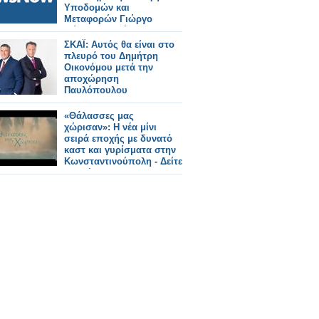
Υποδομών και
Μεταφορών Γιώργο
Κώτσηρα θα έχει ο
Κωνσταντίνος
ΣΚΑΪ: Αυτός θα είναι στο
Γκιουλέκας.
πλευρό του Δημήτρη
Οικονόμου μετά την
αποχώρηση
Παυλόπουλου
«Θάλασσες μας
χώρισαν»: Η νέα μίνι
σειρά εποχής με δυνατό
καστ και γυρίσματα στην
Κωνσταντινούπολη - Δείτε
το τρέιλερ