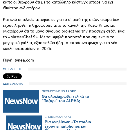
κάποιοι θεωρούν ότι με το κατάλληλο κάστινγκ μπορεί να έχει
ιδιαίτερο ενδιαφέρον.
Και ενώ οι τελικές αποφάσεις για το α' μισό της σεζόν ακόμα δεν
έχουν ληφθεί, πληροφορίες από το κανάλι της Κάτω Κηφισιάς
αναφέρουν ότι το μόνο σίγουρο project για την προσεχή σεζόν είναι
το «MasterChef 9». Με τα υψηλά ποσοστά που σημειώνει το
μαγειρικό ριάλιτι, εξασφαλίζει ήδη το «πράσινο φως» για το νέο
κύκλο επεισοδίων το 2025.
Πηγή: tvnea.com
ΜΟΙΡΑΣΤΕΙΤΕ
ΔΕΙΤΕ ΑΚΟΜΑ
ΠΡΟΗΓΟΥΜΕΝΟ ΑΡΘΡΟ
Θα ολοκληρωθεί τελικά το
"Παζάρι" του ALPHA;
ΕΠΟΜΕΝΟ ΑΡΘΡΟ
Βία ανηλίκων: «Τα παιδιά
έχουν smartphones και