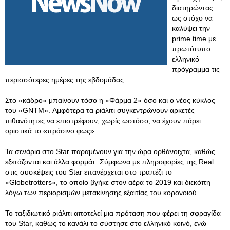
διατηρώντας
ως στόχο να
καλύψει την
prime time με
πρωτότυπο
ελληνικό
πρόγραμμα τις
περισσότερες ημέρες της εβδομάδας.
Στο «κάδρο» μπαίνουν τόσο η «Φάρμα 2» όσο και ο νέος κύκλος
του «GNTM». Αμφότερα τα ριάλιτι συγκεντρώνουν αρκετές
πιθανότητες να επιστρέφουν, χωρίς ωστόσο, να έχουν πάρει
οριστικά το «πράσινο φως».
Τα σενάρια στο Star παραμένουν για την ώρα ορθάνοιχτα, καθώς
εξετάζονται και άλλα φορμάτ. Σύμφωνα με πληροφορίες της Real
στις συσκέψεις του Star επανέρχεται στο τραπέζι το
«Globetrotters», το οποίο βγήκε στον αέρα το 2019 και διεκόπη
λόγω των περιορισμών μετακίνησης εξαιτίας του κορoνοιού.
Το ταξιδιωτικό ριάλιτι αποτελεί μια πρόταση που φέρει τη σφραγίδα
του Star, καθώς το κανάλι το σύστησε στο ελληνικό κοινό, ενώ