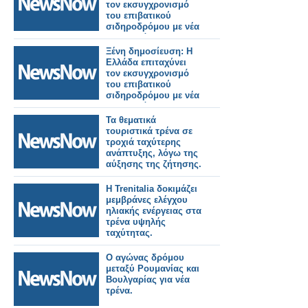
τον εκσυγχρονισμό
του επιβατικού
σιδηροδρόμου με νέα
ηλεκτρικά και
υβριδικά τρένα.
Ξένη δημοσίευση: Η
Ελλάδα επιταχύνει
τον εκσυγχρονισμό
του επιβατικού
σιδηροδρόμου με νέα
ηλεκτρικά και
υβριδικά τρένα.
Τα θεματικά
τουριστικά τρένα σε
τροχιά ταχύτερης
ανάπτυξης, λόγω της
αύξησης της ζήτησης.
Η Trenitalia δοκιμάζει
μεμβράνες ελέγχου
ηλιακής ενέργειας στα
τρένα υψηλής
ταχύτητας.
Ο αγώνας δρόμου
μεταξύ Ρουμανίας και
Βουλγαρίας για νέα
τρένα.