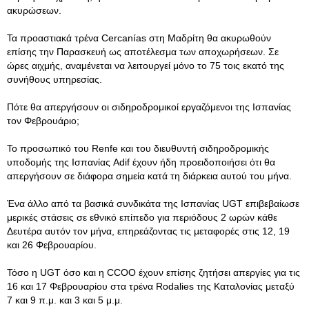
ακυρώσεων.
Τα προαστιακά τρένα Cercanías στη Μαδρίτη θα ακυρωθούν
επίσης την Παρασκευή ως αποτέλεσμα των αποχωρήσεων. Σε
ώρες αιχμής, αναμένεται να λειτουργεί μόνο το 75 τοις εκατό της
συνήθους υπηρεσίας.
Πότε θα απεργήσουν οι σιδηροδρομικοί εργαζόμενοι της Ισπανίας
τον Φεβρουάριο;
Το προσωπικό του Renfe και του διευθυντή σιδηροδρομικής
υποδομής της Ισπανίας Adif έχουν ήδη προειδοποιήσει ότι θα
απεργήσουν σε διάφορα σημεία κατά τη διάρκεια αυτού του μήνα.
Ένα άλλο από τα βασικά συνδικάτα της Ισπανίας UGT επιβεβαίωσε
μερικές στάσεις σε εθνικό επίπεδο για περιόδους 2 ωρών κάθε
Δευτέρα αυτόν τον μήνα, επηρεάζοντας τις μεταφορές στις 12, 19
και 26 Φεβρουαρίου.
Τόσο η UGT όσο και η CCOO έχουν επίσης ζητήσει απεργίες για τις
16 και 17 Φεβρουαρίου στα τρένα Rodalies της Καταλονίας μεταξύ
7 και 9 π.μ. και 3 και 5 μ.μ.