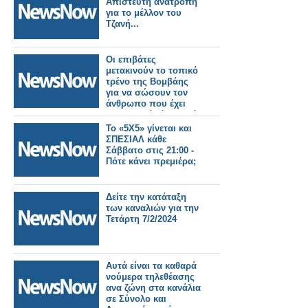
Απίστευτη ανατροπή
για το μέλλον του
Τζανή...
Οι επιβάτες
μετακινούν το τοπικό
τρένο της Βομβάης
για να σώσουν τον
άνθρωπο που έχει
παγιδευτεί κάτω από
αυτό!
Το «5X5» γίνεται και
ΣΠΕΣΙΑΛ κάθε
Σάββατο στις 21:00 -
Πότε κάνει πρεμιέρα;
Δείτε την κατάταξη
των καναλιών για την
Τετάρτη 7/2/2024
Αυτά είναι τα καθαρά
νούμερα τηλεθέασης
ανα ζώνη στα κανάλια
σε Σύνολο και