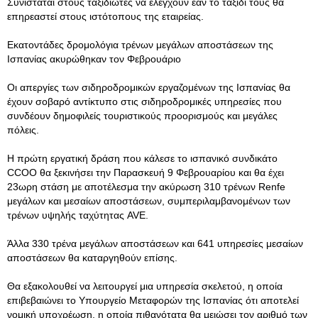
Συνιστάται στους ταξιδιώτες να ελέγχουν εάν το ταξίδι τους θα
επηρεαστεί στους ιστότοπους της εταιρείας.
Εκατοντάδες δρομολόγια τρένων μεγάλων αποστάσεων της
Ισπανίας ακυρώθηκαν τον Φεβρουάριο
Οι απεργίες των σιδηροδρομικών εργαζομένων της Ισπανίας θα
έχουν σοβαρό αντίκτυπο στις σιδηροδρομικές υπηρεσίες που
συνδέουν δημοφιλείς τουριστικούς προορισμούς και μεγάλες
πόλεις.
Η πρώτη εργατική δράση που κάλεσε το ισπανικό συνδικάτο
CCOO θα ξεκινήσει την Παρασκευή 9 Φεβρουαρίου και θα έχει
23ωρη στάση με αποτέλεσμα την ακύρωση 310 τρένων Renfe
μεγάλων και μεσαίων αποστάσεων, συμπεριλαμβανομένων των
τρένων υψηλής ταχύτητας AVE.
Άλλα 330 τρένα μεγάλων αποστάσεων και 641 υπηρεσίες μεσαίων
αποστάσεων θα καταργηθούν επίσης.
Θα εξακολουθεί να λειτουργεί μια υπηρεσία σκελετού, η οποία
επιβεβαιώνει το Υπουργείο Μεταφορών της Ισπανίας ότι αποτελεί
νομική υποχρέωση, η οποία πιθανότατα θα μειώσει τον αριθμό των