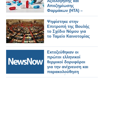
Αξιολόγησης και
Αποζημίωσης
Φαρμάκων (ΗΤΑ) –
Δεν μπορεί να
συνεδριάσει, σε
Ψηφίστηκε στην
αναμονή δεκάδες
Επιτροπή της Βουλής
φάκελοι φαρμάκων
το Σχέδιο Νόμου για
το Ταμείο Καινοτομίας
Εκτοξεύθηκαν οι
πρώτοι ελληνικοί
θερμικοί δορυφόροι
για την ανίχνευση και
παρακολούθηση
πυρκαγιών