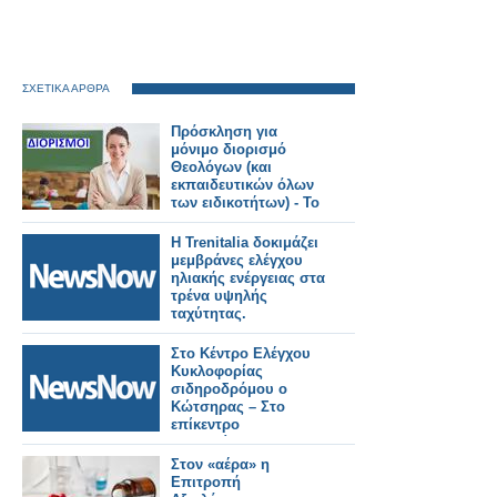
ΣΧΕΤΙΚΑ ΑΡΘΡΑ
Πρόσκληση για
μόνιμο διορισμό
Θεολόγων (και
εκπαιδευτικών όλων
των ειδικοτήτων) - Το
ΦΕΚ
Η Trenitalia δοκιμάζει
μεμβράνες ελέγχου
ηλιακής ενέργειας στα
τρένα υψηλής
ταχύτητας.
Στο Κέντρο Ελέγχου
Κυκλοφορίας
σιδηροδρόμου ο
Κώτσηρας – Στο
επίκεντρο
τηλεδιοίκηση και
ψηφιακές υποδομές.
Στον «αέρα» η
Επιτροπή