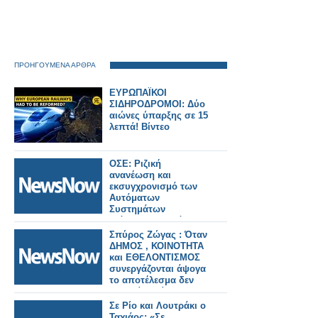
ΠΡΟΗΓΟΥΜΕΝΑ ΑΡΘΡΑ
ΕΥΡΩΠΑΪΚΟΙ
ΣΙΔΗΡΟΔΡΟΜΟΙ: Δύο
αιώνες ύπαρξης σε 15
λεπτά! Βίντεο
ΟΣΕ: Ριζική
ανανέωση και
εκσυγχρονισμό των
Αυτόματων
Συστημάτων
Ισόπεδων Διαβάσεων
Σπύρος Ζώγας : Όταν
ΔΗΜΟΣ , ΚΟΙΝΟΤΗΤΑ
και ΕΘΕΛΟΝΤΙΣΜΟΣ
συνεργάζονται άψογα
το αποτέλεσμα δεν
μπορεί να είναι παρα
μόνο αυτό……!!!!
Σε Ρίο και Λουτράκι ο
Ταχιάος: «Σε