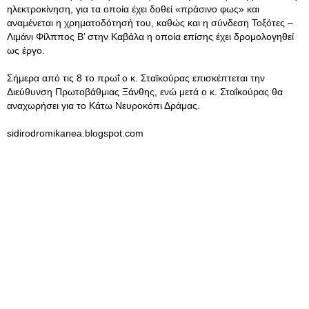
ηλεκτροκίνηση, για τα οποία έχει δοθεί «πράσινο φως» και
αναμένεται η χρηματοδότησή του, καθώς και η σύνδεση Τοξότες –
Λιμάνι Φίλππος Β’ στην Καβάλα η οποία επίσης έχει δρομολογηθεί
ως έργο.
Σήμερα από τις 8 το πρωΐ ο κ. Σταϊκούρας επισκέπτεται την
Διεύθυνση Πρωτοβάθμιας Ξάνθης, ενώ μετά ο κ. Σταΐκούρας θα
αναχωρήσει για το Κάτω Νευροκόπι Δράμας.
sidirodromikanea.blogspot.com