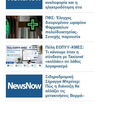
κυκλοφορία και η
ηλεκτροδότηση στο
τμήμα Οινόη –
Χαλκίδα, εξαιτίας
ΠΦΣ: Έλεγχος
πυρκαγιάς.
διευρυμένου ωραρίου
Φαρμακείων
πολυϊδιοκτησίας-
Συνεχής παρουσία
αδειούχου Φ/ού στο
ωράριο!
Πύλη ΕΟΠΥΥ–ΚΜΕΣ:
Τι κάνουμε όταν η
σύνδεση με Taxisnet
«κολλάει» σε λάθος
λογαριασμό
Σιδηροδρομική
Σήραγγα Μπρένερ:
Πώς η διάνοιξη θα
αλλάξει τις
μετακινήσεις Βορρά–
Νότου.