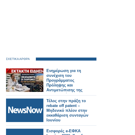
ΣΧΕΤΙΚΑ ΑΡΘΡΑ
Ενημέρωση για τη
συνέχιση του
Προγράμματος
Πρόληψης και
Αντιμετώπισης της
Παχυσαρκίας και για
την εξόφληση των
Τέλος στην πράξη το
οφειλών των μηνών
rebate off patent –
Μαΐου και Ιουνίου
Μηδενικό πλέον στην
εκκαθάριση συνταγών
Ιουνίου
Εισφορές e-ΕΦΚΑ