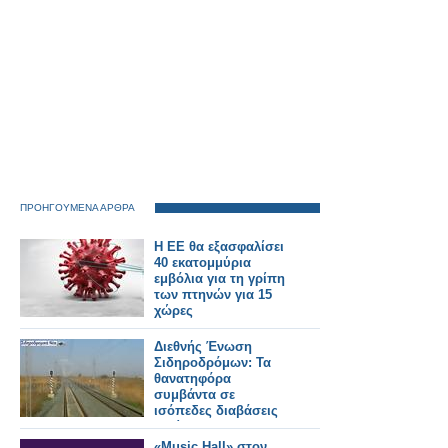
ΠΡΟΗΓΟΥΜΕΝΑ ΑΡΘΡΑ
Η ΕΕ θα εξασφαλίσει
40 εκατομμύρια
εμβόλια για τη γρίπη
των πτηνών για 15
χώρες
Διεθνής Ένωση
Σιδηροδρόμων: Τα
θανατηφόρα
συμβάντα σε
ισόπεδες διαβάσεις
αγγίζουν το 33% –
Στους πεζούς το
«Music Hall» στον