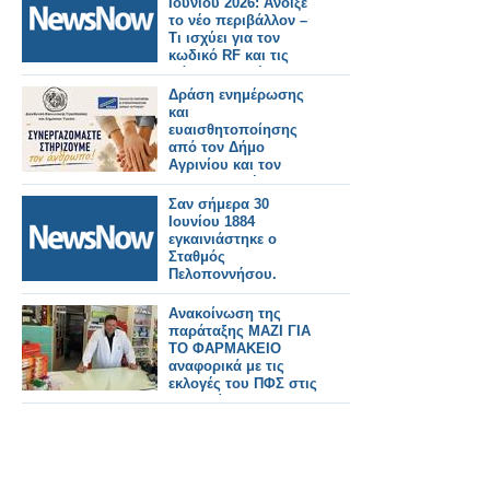
Ιουνίου 2026: Άνοιξε
το νέο περιβάλλον –
Τι ισχύει για τον
κωδικό RF και τις
πάγιες εντολές
Δράση ενημέρωσης
και
ευαισθητοποίησης
από τον Δήμο
Αγρινίου και τον
ΣΕΕΔΑ με μήνυμα
«Συνεργαζόμαστε –
Σαν σήμερα 30
Στηρίζουμε τον
Ιουνίου 1884
άνθρωπο»
εγκαινιάστηκε ο
Σταθμός
Πελοποννήσου.
Ανακοίνωση της
παράταξης ΜΑΖΙ ΓΙΑ
ΤΟ ΦΑΡΜΑΚΕΙΟ
αναφορικά με τις
εκλογές του ΠΦΣ στις
28 Ιουνίου 2026