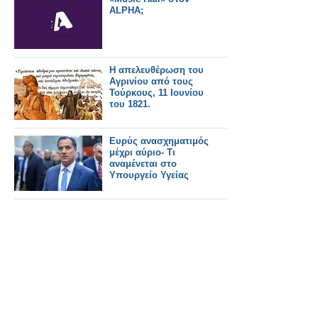
ποσοστό
ALPHA;
εκτινάσσεται στο 90%
Η απελευθέρωση του
Αγρινίου από τους
Τούρκους, 11 Ιουνίου
του 1821.
Ευρύς ανασχηματιμός
μέχρι αύριο- Τι
αναμένεται στο
Υπουργείο Υγείας