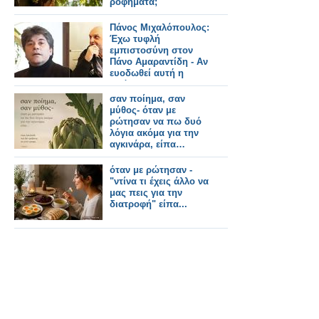
ροφήματα;
Πάνος Μιχαλόπουλος:
Έχω τυφλή
εμπιστοσύνη στον
Πάνο Αμαραντίδη - Αν
ευοδωθεί αυτή η
πρόταση στον Alpha
είπα "ναι"
σαν ποίημα, σαν
μύθος- όταν με
ρώτησαν να πω δυό
λόγια ακόμα για την
αγκινάρα, είπα…
όταν με ρώτησαν -
"ντίνα τι έχεις άλλο να
μας πεις για την
διατροφή" είπα...