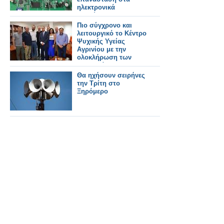
ηλεκτρονικά
κυκλώματα
Πιο σύγχρονο και
λειτουργικό το Κέντρο
Ψυχικής Υγείας
Αγρινίου με την
ολοκλήρωση των
παρεμβάσεων που
χρηματοδοτήθηκαν
Θα ηχήσουν σειρήνες
από το Ε.Π «Δυτική
την Τρίτη στο
Ελλάδα 2014-2020»
Ξηρόμερο