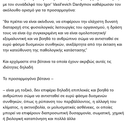
με τον συνάδελφό του Igorʹ Vasilʹevich Dardymov καθιέρωσαν τον
ακόλουθο ορισμό για τα προσαρμογόνα:
“θα πρέπει να είναι ακίνδυνα, να επιφέρουν την ελάχιστη δυνατή
διαταραχή στις φυσιολογικές λειτουργίες του οργανισμού, η δράση
τους να είναι όχι συγκεκριμένη και να είναι ομολοποιητική/
εξομαλυντική και να βοηθά το ανθρώπινο σώμα να αντισταθεί σε
ευρύ φάσμα δυσμενών συνθηκών, ανεξάρτητα από την έκταση και
την κατεύθυνση της παθολογικής κατάστασης”
Και ερχόμαστε στα βότανα τα οποία έχουν ακριβώς αυτές τις
ιδιότητες δηλαδή
Το προσαρμογόνο βότανο –
– είναι μη τοξικό, δεν επιφέρει δηλαδή επιπλοκές και βοηθά το
ανθρώπινο σώμα να αντισταθεί σε ευρύ φάσμα δυσμενών
συνθηκών, όπως η ρύπανση του περιβάλλοντος, η αλλαγή του
κλίματος, η ακτινοβολία, οι μολυσματικές ασθένειες, οι οποίες
μπορεί να επιφέρουν διαπροσωπική δυσαρμονία, σωματική, χημική
ή βιολογική καταπόνηση και πολλά άλλα