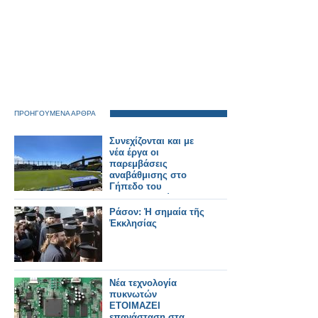
ΠΡΟΗΓΟΥΜΕΝΑ ΑΡΘΡΑ
Συνεχίζονται και με
νέα έργα οι
παρεμβάσεις
αναβάθμισης στο
Γήπεδο του
Παναιτωλικού.
Ράσον: Ἡ σημαία τῆς
Ἐκκλησίας
Νέα τεχνολογία
πυκνωτών
ETOIMAZEI
επανάσταση στα