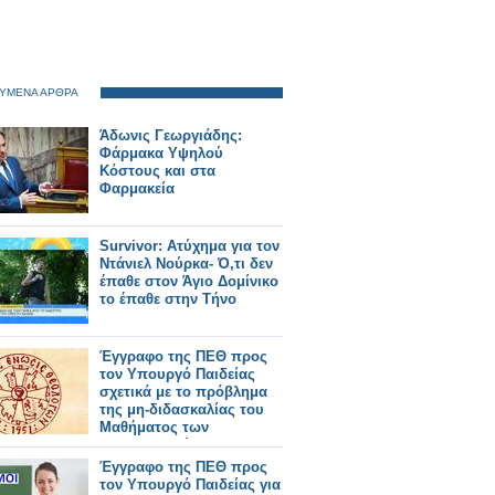
ΥΜΕΝΑ ΑΡΘΡΑ
Άδωνις Γεωργιάδης:
Φάρμακα Υψηλού
Κόστους και στα
Φαρμακεία
Survivor: Ατύχημα για τον
Ντάνιελ Νούρκα- Ό,τι δεν
έπαθε στον Άγιο Δομίνικο
το έπαθε στην Τήνο
Έγγραφο της ΠΕΘ προς
τον Υπουργό Παιδείας
σχετικά με το πρόβλημα
της μη-διδασκαλίας του
Μαθήματος των
Θρησκευτικών στο
Δημοτικό Σχολείο
Έγγραφο της ΠΕΘ προς
τον Υπουργό Παιδείας για