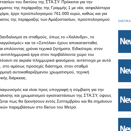
τασίων του δικτύου της ΣΤΑ.ΣΥ. Πρόκειται για την
ματος της περίφραξης της Γραμμής 1 με νέα, ασφαλέστερα
χάρα, έργο προϋπολογισμού 761.000 ευρώ, καθώς και για
ματος της περίφραξης των Αμαξοστασίων, προϋπολογισμού
ΣΧΕΤΙΚΑ
 βανδαλισμοί σε σταθμούς, όπως το «Χαλάνδρι», το
αγγελισμός» και τα «Σεπόλια» έχουν αποκατασταθεί,
αι επιλύοντας χρόνια τεχνικά ζητήματα. Ειδικότερα, στον
αντιπλημμυρικά έργα στον περιβάλλοντα χώρο του
έναντι σε ακραία πλημμυρικά φαινόμενα, αντίστοιχα με αυτά
 στο αμέσως προσεχές διάστημα, στον σταθμό
αρμογή αυτοκαθαριζόμενου χρωματισμού, τεχνική
κής διάρκειας.
διαγωνισμός και είναι προς υπογραφή η σύμβαση για την
καίνισης και χρωματισμού εγκαταστάσεων της ΣΤΑ.ΣΥ, ύψους
ζεται πως θα ξεκινήσουν εντός Σεπτεμβρίου και θα σημάνουν
νικών παρεμβάσεων στο δίκτυο του Μετρό.