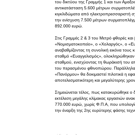
του δικτύου της Γραμμής 1 και των Αμαξοσ
αντικατάσταση 5.600 μέτρων συρματοπλέγ
κιγκλιδώματα από ηλεκτροπρεσσαριστή σ
την ενίσχυση 7.500 μέτρων συρματοπλέγ
892.000 ευρώ.
Στις Γραμμές 2 & 3 του Μετρό φθορές και
«Νομισματοκοπείο», ο «Χολαργός», ο «Ευ
αναβαθμίζοντας τη συνολική εικόνα τους κ
σταθμό «Ευαγγελισμός», ολοκληρώθηκαν 
σταθμού, ενισχύοντας τη θωράκισή του απ
του περασμένου φθινοπώρου. Παράλληλα,
«Πανόρμου» θα δοκιμαστεί πιλοτικά η εφ
αποτελεσματικότερη και μεγαλύτερης χρονι
Σημειώνεται τέλος, πως κατακυρώθηκε ο 
εκτέλεση μεγάλης κλίμακας εργασιών ανα
770.000 ευρώ, χωρίς Φ.Π.Α, που υπολογί
την έναρξη της 2ης ευρύτερης φάσης τεχ