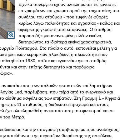
τεχνικά συνεργεία έχουν ολοκληρώσει τις εργασίες
επιχρισμάτων και χρωματισμού της τοιχοποιίας του
συνόλου του σταθμού - που εμφάνιζε φθορές
κυρίως λόγω παλαιότητας και υγρασίας - καθώς και
αφαίρεσης γκράφιτι από επιφάνειες. Ο σταθμός
παρουσιάζει μια ανανεωμένη πλέον εικόνα,
διατηρώντας τα ιδιαίτερα εκείνα χαρακτηριστικά,
ργείο Πολιτισμού. Στο πλαίσιο αυτό, εκπονείται μελέτη για
κτηριστικών κεραμικών πλακιδίων, η πλειονότητα των
ποθετηθεί το 1930, οπότε και εγκαινιάστηκε ο σταθμός.
ύνται και στον επίσης διατηρητέο και παρόμοιας
τώρια».
ι η αντικατάσταση των παλαιών φωτιστικών και λαμπτήρων
ολογίας Led, παρέμβαση, που πέρα από το ενεργειακό και
ι το αίσθημα ασφάλειας των επιβατών. Στη Γραμμή 1 «Κηφισιά
πτήρες σε 11 σταθμούς, η διαδικασία προχωρά και στους
ώ έχει ολοκληρωθεί η αντικατάσταση του φωτισμού και σε
ν του Μετρό.
διαδικασίας και την υπογραφή σύμβασης με τους αναδόχους,
στην κατεύθυνση της περαιτέρω θωράκισης της ασφάλειας