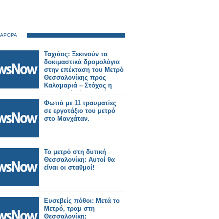
 ΑΡΘΡΑ
Ταχιάος: Ξεκινούν τα
δοκιμαστικά δρομολόγια
στην επέκταση του Μετρό
Θεσσαλονίκης προς
Καλαμαριά – Στόχος η
λειτουργία έως το τέλος
του μήνα.
Φωτιά με 11 τραυματίες
σε εργοτάξιο του μετρό
στο Μανχάταν.
Το μετρό στη δυτική
Θεσσαλονίκη: Αυτοί θα
είναι οι σταθμοί!
Ευσεβείς πόθοι: Μετά το
Μετρό, τραμ στη
Θεσσαλονίκη;