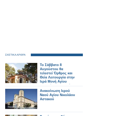
ΣΧΕΤΙΚΑ ΑΡΘΡΑ
Το Σάββατο 8
Αυγούστου θα
τελεστεί Όρθρος και
Θεία Λειτουργία στην
Ιερά Μονή Αγίου
Γεωργίου Αστακού
στις 07:00 το πρωί.
Ανακοίνωση Ιερού
Ναού Αγίου Νικολάου
Αστακού