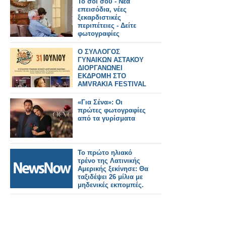
Το σόι σου - Νέα
επεισόδια, νέες
ξεκαρδιστικές
περιπέτειες - Δείτε
φωτογραφίες
Ο ΣΥΛΛΟΓΟΣ
ΓΥΝΑΙΚΩΝ ΑΣΤΑΚΟΥ
ΔΙΟΡΓΑΝΩΝΕΙ
ΕΚΔΡΟΜΗ ΣΤΟ
AMVRAKIA FESTIVAL
ΣΤΙΣ 31/7/2026 ΣΤΗ
ΣΥΝΑΥΛΙΑ
«Για Σένα»: Οι
ΧΑΤΖΗΦΡΑΓΚΕΤΑ
πρώτες φωτογραφίες
ΚΑΡΑΠΑΤΑΚΗ ΠΥΞ
από τα γυρίσματα
ΛΑΞ
Το πρώτο ηλιακό
τρένο της Λατινικής
Αμερικής ξεκίνησε: Θα
ταξιδέψει 26 μίλια με
μηδενικές εκπομπές.