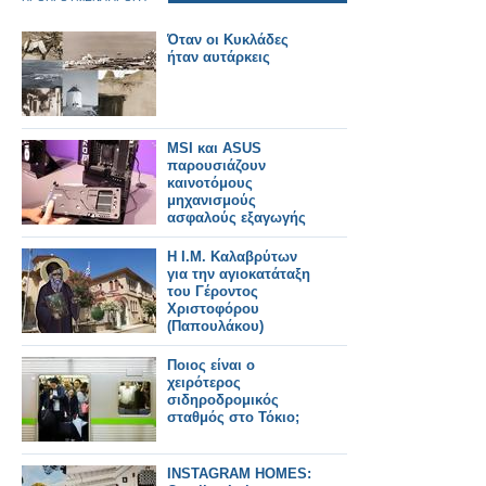
Όταν οι Κυκλάδες
ήταν αυτάρκεις
MSI και ASUS
παρουσιάζουν
καινοτόμους
μηχανισμούς
ασφαλούς εξαγωγής
GPU
Η Ι.Μ. Καλαβρύτων
για την αγιοκατάταξη
του Γέροντος
Χριστοφόρου
(Παπουλάκου)
Ποιος είναι ο
χειρότερος
σιδηροδρομικός
σταθμός στο Τόκιο;
INSTAGRAM HOMES: