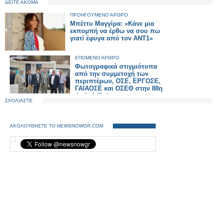
ΔΕΙΤΕ ΑΚΟΜΑ
ΠΡΟΗΓΟΥΜΕΝΟ ΑΡΘΡΟ
Μπέττυ Μαγγίρα: «Κάνε μια
εκπομπή να έρθω να σου πω
γιατί έφυγα από τον ΑΝΤ1»
ΕΠΟΜΕΝΟ ΑΡΘΡΟ
Φωτογραφικά στιγμιότυπα
από την συμμετοχή των
περιπτέρων, ΟΣΕ, ΕΡΓΟΣΕ,
ΓΑΙΑΟΣΕ και ΟΣΕΘ στην 88η
Διεθνή Έκθεση
ΣΧΟΛΙΑΣΤΕ
Θεσσαλονίκης
ΑΚΟΛΟΥΘΗΣΤΕ ΤΟ NEWSNOWGR.COM