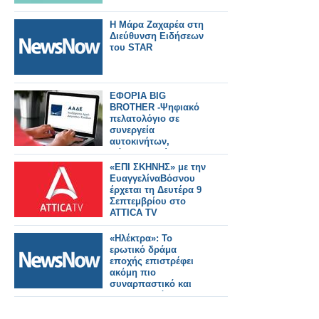
Η Μάρα Ζαχαρέα στη
Διεύθυνση Ειδήσεων
του STAR
ΕΦΟΡΙΑ BIG
BROTHER -Ψηφιακό
πελατολόγιο σε
συνεργεία
αυτοκινήτων,
πάρκινγκ, χώρους
εκδηλώσεων
«ΕΠΙ ΣΚΗΝΗΣ» με την
ΕυαγγελίναΒόσνου
έρχεται τη Δευτέρα 9
Σεπτεμβρίου στο
ATTICA ΤV
«Ηλέκτρα»: To
ερωτικό δράμα
εποχής επιστρέφει
ακόμη πιο
συναρπαστικό και
ανατρεπτικό