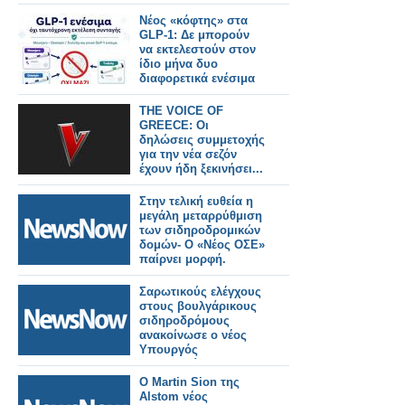
Νέος «κόφτης» στα
GLP-1: Δε μπορούν
να εκτελεστούν στον
ίδιο μήνα δυο
διαφορετικά ενέσιμα
THE VOICE OF
GREECE: Οι
δηλώσεις συμμετοχής
για την νέα σεζόν
έχουν ήδη ξεκινήσει...
Στην τελική ευθεία η
μεγάλη μεταρρύθμιση
των σιδηροδρoμικών
δομών- Ο «Νέος ΟΣΕ»
παίρνει μορφή.
Σαρωτικούς ελέγχους
στους βουλγάρικους
σιδηροδρόμους
ανακοίνωσε ο νέος
Υπουργός
Μεταφορών.
Ο Martin Sion της
Alstom νέος