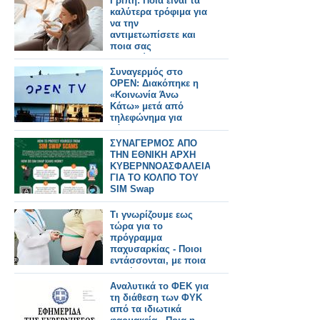
Γρίπη: Ποια είναι τα
καλύτερα τρόφιμα για
να την
αντιμετωπίσετε και
ποια σας
επιβαρύνουν
Συναγερμός στο
OPEN: Διακόπηκε η
«Κοινωνία Άνω
Κάτω» μετά από
τηλεφώνημα για
βόμβα
ΣΥΝΑΓΕΡΜΟΣ ΑΠΟ
ΤΗΝ ΕΘΝΙΚΗ ΑΡΧΗ
ΚΥΒΕΡΝΝΟΑΣΦΑΛΕΙΑΣ
ΓΙΑ ΤΟ ΚΟΛΠΟ ΤΟΥ
SIM Swap
Τι γνωρίζουμε εως
τώρα για το
πρόγραμμα
παχυσαρκίας - Ποιοι
εντάσσονται, με ποια
κριτήρια, ποια
φάρμακα θα
Αναλυτικά το ΦΕΚ για
χορηγούνται δωρεάν
τη διάθεση των ΦΥΚ
από τα ιδιωτικά