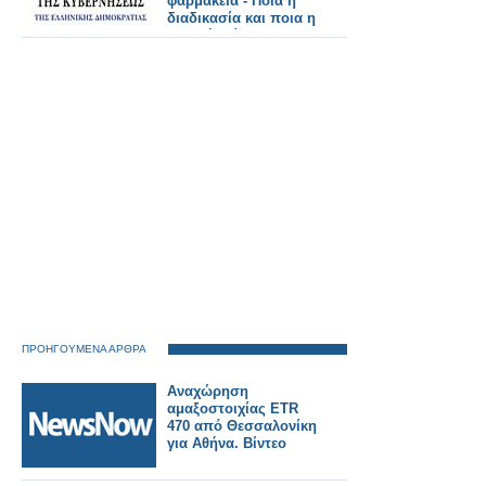
φαρμακεία - Ποια η
διαδικασία και ποια η
ακριβής λίστα των
φαρμάκων
ΠΡΟΗΓΟΥΜΕΝΑ ΑΡΘΡΑ
Αναχώρηση
αμαξοστοιχίας ETR
470 από Θεσσαλονίκη
για Αθήνα. Βίντεο