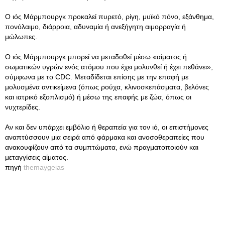
Ο ιός Μάρμπουργκ προκαλεί πυρετό, ρίγη, μυϊκό πόνο, εξάνθημα,
πονόλαιμο, διάρροια, αδυναμία ή ανεξήγητη αιμορραγία ή
μώλωπες.
Ο ιός Μάρμπουργκ μπορεί να μεταδοθεί μέσω «αίματος ή
σωματικών υγρών ενός ατόμου που έχει μολυνθεί ή έχει πεθάνει»,
σύμφωνα με το CDC. Μεταδίδεται επίσης με την επαφή με
μολυσμένα αντικείμενα (όπως ρούχα, κλινοσκεπάσματα, βελόνες
και ιατρικό εξοπλισμό) ή μέσω της επαφής με ζώα, όπως οι
νυχτερίδες.
Αν και δεν υπάρχει εμβόλιο ή θεραπεία για τον ιό, οι επιστήμονες
αναπτύσσουν μια σειρά από φάρμακα και ανοσοθεραπείες που
ανακουφίζουν από τα συμπτώματα, ενώ πραγματοποιούν και
μεταγγίσεις αίματος.
πηγή
themaygeias