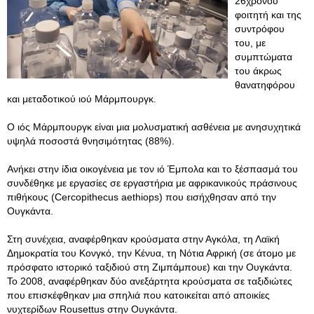
26χρονου
φοιτητή και της
συντρόφου
του, με
συμπτώματα
του άκρως
θανατηφόρου
και μεταδοτικού ιού Μάρμπουργκ.
Ο ιός Μάρμπουργκ είναι μια μολυσματική ασθένεια με ανησυχητικά
υψηλά ποσοστά θνησιμότητας (88%).
Ανήκει στην ίδια οικογένεια με τον ιό Έμπολα και το ξέσπασμά του
συνδέθηκε με εργασίες σε εργαστήρια με αφρικανικούς πράσινους
πιθήκους (Cercopithecus aethiops) που εισήχθησαν από την
Ουγκάντα.
Στη συνέχεια, αναφέρθηκαν κρούσματα στην Αγκόλα, τη Λαϊκή
Δημοκρατία του Κονγκό, την Κένυα, τη Νότια Αφρική (σε άτομο με
πρόσφατο ιστορικό ταξιδιού στη Ζιμπάμπουε) και την Ουγκάντα.
Το 2008, αναφέρθηκαν δύο ανεξάρτητα κρούσματα σε ταξιδιώτες
που επισκέφθηκαν μια σπηλιά που κατοικείται από αποικίες
νυχτερίδων Rousettus στην Ουγκάντα.