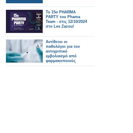
Το 15ο PHARMA
PARTY του Phama
Team - στις 12/10/2024
στο Les Zazou!
Αντίθετοι οι
παθολόγοι για τον
αντιγριπικό
εμβολιασμό από
φαρμακοποιούς
-«Αναμένουμε την
απόσυρση της
διάταξης»