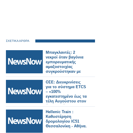
ΣΧΕΤΙΚΑ ΑΡΘΡΑ
Μπαγκλαντές: 2
νεκροί όταν βαγόνια
εμπορευματικής
αμαξοστοιχίας
συγκρούστηκαν με
οχήματα.
ΟΣΕ: Διευκρινίσεις
για το σύστημα ETCS
– «100%
εγκατεστημένο έως τα
τέλη Αυγούστου στον
άξονα Αθήνα –
Θεσσαλονίκη».
Hellenic Train :
Καθυστέρηση
δρομολογίου IC51
Θεσσαλονίκη - Αθήνα.