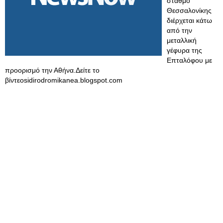
σταθμό
Θεσσαλονίκης
διέρχεται κάτω
από την
μεταλλική
γέφυρα της
Επταλόφου με
προορισμό την Αθήνα.Δείτε το
βίντεοsidirodromikanea.blogspot.com