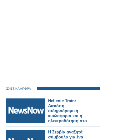
ΣΧΕΤΙΚΑ ΑΡΘΡΑ
Hellenic Train:
Διεκόπη
σιδηροδρομική
κυκλοφορία και η
ηλεκτροδότηση στο
τμήμα Οινόη –
Χαλκίδα, εξαιτίας
Η Σερβία αναζητά
πυρκαγιάς.
σύμβουλο για ένα