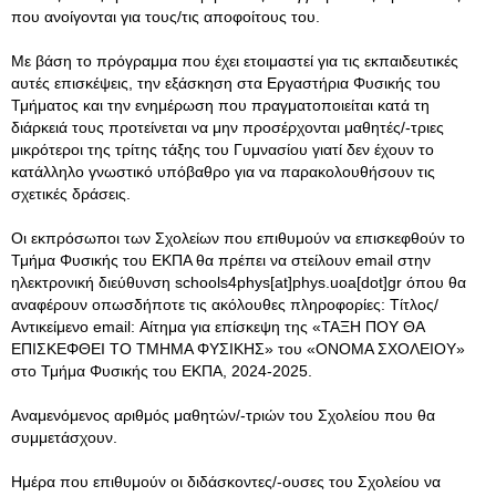
που ανοίγονται για τους/τις αποφοίτους του.
Με βάση το πρόγραμμα που έχει ετοιμαστεί για τις εκπαιδευτικές
αυτές επισκέψεις, την εξάσκηση στα Εργαστήρια Φυσικής του
Τμήματος και την ενημέρωση που πραγματοποιείται κατά τη
διάρκειά τους προτείνεται να μην προσέρχονται μαθητές/-τριες
μικρότεροι της τρίτης τάξης του Γυμνασίου γιατί δεν έχουν το
κατάλληλο γνωστικό υπόβαθρο για να παρακολουθήσουν τις
σχετικές δράσεις.
Οι εκπρόσωποι των Σχολείων που επιθυμούν να επισκεφθούν το
Τμήμα Φυσικής του ΕΚΠΑ θα πρέπει να στείλουν email στην
ηλεκτρονική διεύθυνση schools4phys[at]phys.uoa[dot]gr όπου θα
αναφέρουν οπωσδήποτε τις ακόλουθες πληροφορίες: Τίτλος/
Αντικείμενο email: Αίτημα για επίσκεψη της «ΤΑΞΗ ΠΟΥ ΘΑ
ΕΠΙΣΚΕΦΘΕΙ ΤΟ ΤΜΗΜΑ ΦΥΣΙΚΗΣ» του «ΟΝΟΜΑ ΣΧΟΛΕΙΟΥ»
στο Τμήμα Φυσικής του ΕΚΠΑ, 2024-2025.
Αναμενόμενος αριθμός μαθητών/-τριών του Σχολείου που θα
συμμετάσχουν.
Ημέρα που επιθυμούν οι διδάσκοντες/-ουσες του Σχολείου να