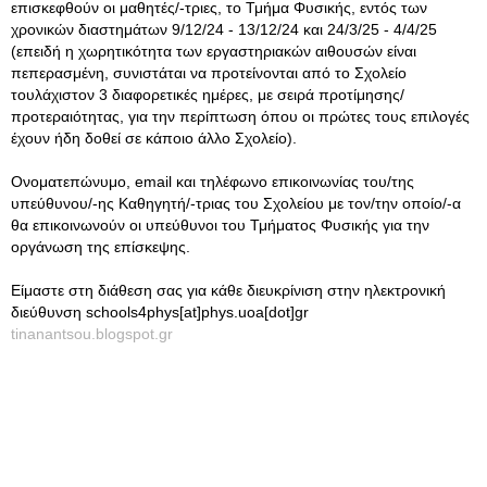
επισκεφθούν οι μαθητές/-τριες, το Τμήμα Φυσικής, εντός των
χρονικών διαστημάτων 9/12/24 - 13/12/24 και 24/3/25 - 4/4/25
(επειδή η χωρητικότητα των εργαστηριακών αιθουσών είναι
πεπερασμένη, συνιστάται να προτείνονται από το Σχολείο
τουλάχιστον 3 διαφορετικές ημέρες, με σειρά προτίμησης/
προτεραιότητας, για την περίπτωση όπου οι πρώτες τους επιλογές
έχουν ήδη δοθεί σε κάποιο άλλο Σχολείο).
Ονοματεπώνυμο, email και τηλέφωνο επικοινωνίας του/της
υπεύθυνου/-ης Καθηγητή/-τριας του Σχολείου με τον/την οποίο/-α
θα επικοινωνούν οι υπεύθυνοι του Τμήματος Φυσικής για την
οργάνωση της επίσκεψης.
Είμαστε στη διάθεση σας για κάθε διευκρίνιση στην ηλεκτρονική
διεύθυνση schools4phys[at]phys.uoa[dot]gr
tinanantsou.blogspot.gr