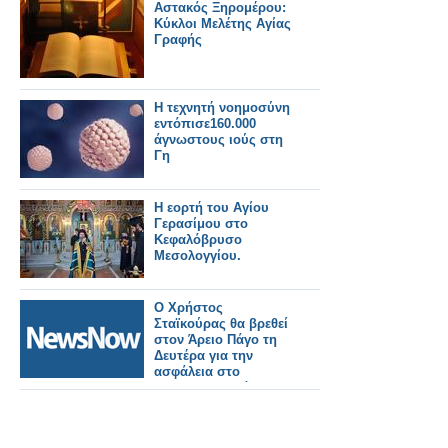
Αλεξανδρούπολη από
Αστακός Ξηρομέρου:
21.10.2024
Κύκλοι Μελέτης Αγίας
Γραφής
Η τεχνητή νοημοσύνη
εντόπισε160.000
άγνωστους ιούς στη
Γη
Η εορτή του Αγίου
Γερασίμου στο
Κεφαλόβρυσο
Μεσολογγίου.
Ο Χρήστος
Σταϊκούρας θα βρεθεί
στον Άρειο Πάγο τη
Δευτέρα για την
ασφάλεια στο
σιδηροδρομικό
δίκτυο