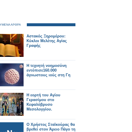
ΥΜΕΝΑ ΑΡΘΡΑ
Αστακός Ξηρομέρου:
Κύκλοι Μελέτης Αγίας
Γραφής
Η τεχνητή νοημοσύνη
εντόπισε160.000
άγνωστους ιούς στη Γη
Η εορτή του Αγίου
Γερασίμου στο
Κεφαλόβρυσο
Μεσολογγίου.
Ο Χρήστος Σταϊκούρας θα
βρεθεί στον Άρειο Πάγο τη