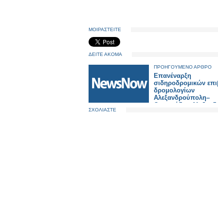
ΜΟΙΡΑΣΤΕΙΤΕ
ΔΕΙΤΕ ΑΚΟΜΑ
ΠΡΟΗΓΟΥΜΕΝΟ ΑΡΘΡΟ
Επανέναρξη
σιδηροδρομικών επι
δρομολογίων
Αλεξανδρούπολη–
Ορεστιάδα– Αλεξαν
ΣΧΟΛΙΑΣΤΕ
από 21.10.2024