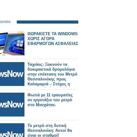
 ΑΡΘΡΑ
ΘΩΡΑΚΙΣΤΕ ΤΑ WINDOWS
ΧΩΡΙΣ ΑΓΟΡΑ
ΕΦΑΡΜΟΓΩΝ ΑΣΦΑΛΕΙΑΣ
Ταχιάος: Ξεκινούν τα
δοκιμαστικά δρομολόγια
στην επέκταση του Μετρό
Θεσσαλονίκης προς
Καλαμαριά – Στόχος η
λειτουργία έως το τέλος
του μήνα.
Φωτιά με 11 τραυματίες
σε εργοτάξιο του μετρό
στο Μανχάταν.
Το μετρό στη δυτική
Θεσσαλονίκη: Αυτοί θα
είναι οι σταθμοί!