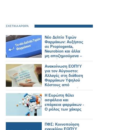
ΣΧΕΤΙΚΑ ΑΡΘΡΑ
Νέο Δελτίο Τιμών
Φαρμάκων: Αυξήσεις
σε Propiogenta,
Neurobion και άλλα
μη αποζημιούμενα –
Τι αλλάζει από
31/7/2026
Ανακοίνωση ΕΟΠΥΥ
για τον Αύγουστο:
Αλλαγές στη διάθεση
Φαρμάκων Υψηλού
Κόστους από
ιδιωτικά φαρμακεία
Η Ευρώπη θέλει
ασφάλεια και
επάρκεια φαρμάκων -
Ο ρόλος των χάκερς
ΠΦΣ: Κοινοποίηση
εγκυκλίου ΕΟΠΥΥ