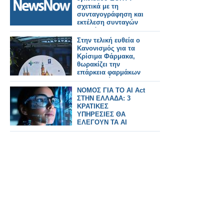
σχετικά με τη
συνταγογράφηση και
εκτέλεση συνταγών
φαρμάκων για την
εξυπηρέτηση των
Στην τελική ευθεία ο
διακινούμενων
Κανονισμός για τα
πολιτών
Κρίσιμα Φάρμακα,
θωρακίζει την
επάρκεια φαρμάκων
στην Ευρώπη
ΝΟΜΟΣ ΓΙΑ ΤΟ AI Act
ΣΤΗΝ ΕΛΛΑΔΑ: 3
ΚΡΑΤΙΚΕΣ
ΥΠΗΡΕΣΙΕΣ ΘΑ
ΕΛΕΓΟΥΝ ΤΑ AI
ΣΥΣΤΗΜΑΤΑ