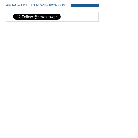
ΑΚΟΛΟΥΘΗΣΤΕ ΤΟ NEWSNOWGR.COM