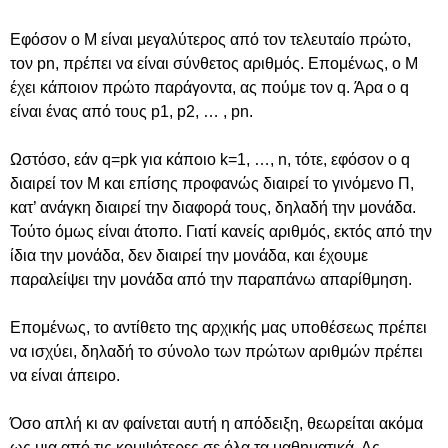
Εφόσον ο Μ είναι μεγαλύτερος από τον τελευταίο πρώτο,
τον pn, πρέπει να είναι σύνθετος αριθμός. Επομένως, ο Μ
έχει κάποιον πρώτο παράγοντα, ας πούμε τον q. Άρα ο q
είναι ένας από τους p1, p2, … , pn.
Ωστόσο, εάν q=pk για κάποιο k=1, …, n, τότε, εφόσον ο q
διαιρεί τον Μ και επίσης προφανώς διαιρεί το γινόμενο Π,
κατ’ ανάγκη διαιρεί την διαφορά τους, δηλαδή την μονάδα.
Τούτο όμως είναι άτοπο. Γιατί κανείς αριθμός, εκτός από την
ίδια την μονάδα, δεν διαιρεί την μονάδα, και έχουμε
παραλείψει την μονάδα από την παραπάνω απαρίθμηση.
Επομένως, το αντίθετο της αρχικής μας υποθέσεως πρέπει
να ισχύει, δηλαδή το σύνολο των πρώτων αριθμών πρέπει
να είναι άπειρο.
Όσο απλή κι αν φαίνεται αυτή η απόδειξη, θεωρείται ακόμα
ως μια από τις κομψότερες σε όλα τα μαθηματικά. Ας