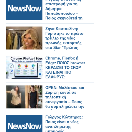
επιστροφή για τη
Δήμητρα
Παπαδοπούλου –
Ποιος σκηνοθετεί τη
νέα της σειρά
Ζήνα Κουτσελίνη:
Γυρίστηκε το πρώτο
τρέιλερ της νέας
πρωινής εκπομπής
στο Star "Πρώτος
Καφές"
Chrome, Firefox ή
Edge: ΠΟΙΟΣ browser
ΚΕΡΔΙΖΕΙ ΤΟ ΣΚΟΡ
ΚΑΙ ΕΙΝΑΙ ΠΙΟ
ΕΛΑΦΡΥΣ;
OPEN: Μαλέσκου και
Ζαρίφη κοντά σε
τηλεοπτική
συνεργασία – Ποιος
θα συμπληρώσει την
ομάδα;
Γιώργος Κώτσηρας:
Ποιος είναι ο νέος
αναπληρωτής
υπουργός