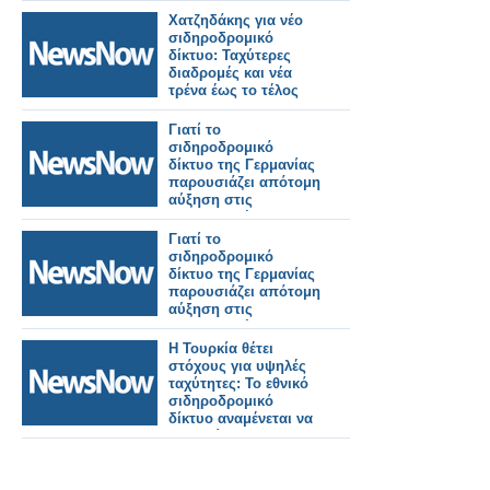
Προαστιακού
Χατζηδάκης για νέο
Σιδηροδρόμου
σιδηροδρομικό
Αθηνών.
δίκτυο: Ταχύτερες
διαδρομές και νέα
τρένα έως το τέλος
του 2026.
Γιατί το
σιδηροδρομικό
δίκτυο της Γερμανίας
παρουσιάζει απότομη
αύξηση στις
εγκληματικές
επιθέσεις.
Γιατί το
σιδηροδρομικό
δίκτυο της Γερμανίας
παρουσιάζει απότομη
αύξηση στις
εγκληματικές
επιθέσεις.
Η Τουρκία θέτει
στόχους για υψηλές
ταχύτητες: Το εθνικό
σιδηροδρομικό
δίκτυο αναμένεται να
αυξηθεί στα 28.590
χλμ. έως το 2053.