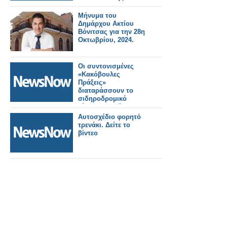
Μήνυμα του
Δημάρχου Ακτίου
Βόνιτσας για την 28η
Οκτωβρίου, 2024.
Οι συντονισμένες
«Κακόβουλες
Πράξεις»
διαταράσσουν το
σιδηροδρομικό
δίκτυο υψηλής
ταχύτητας της
Αυτοσχέδιο φορητό
Γαλλίας
τρενάκι. Δείτε το
βίντεο