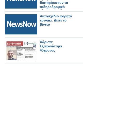
διαταράσσουν το
σιδηροδρομικό
δίκτυο υψηλής
ταχύτητας της
Αυτοσχέδιο φορητό
Γαλλίας
τρενάκι. Δείτε το
βίντεο
Λάρισα:
Εξαφανίστηκε
45χρονος