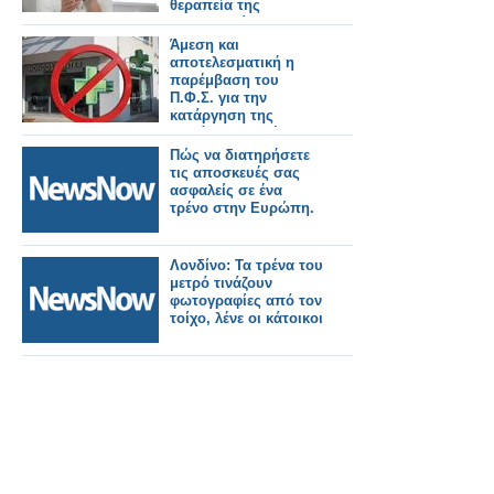
θεραπεία της
παχυσαρκίας
Άμεση και
αποτελεσματική η
παρέμβαση του
Π.Φ.Σ. για την
κατάργηση της
παράνομης χρήσης
του πράσινου
Πώς να διατηρήσετε
σταυρού από
τις αποσκευές σας
καταστήματα
ασφαλείς σε ένα
HONDOS CENTER
τρένο στην Ευρώπη.
Λονδίνο: Τα τρένα του
μετρό τινάζουν
φωτογραφίες από τον
τοίχο, λένε οι κάτοικοι