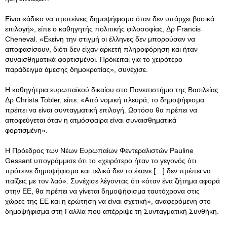
Είναι «άδικο να προτείνεις δημοψήφισμα όταν δεν υπάρχει βασικά
επιλογή», είπε ο καθηγητής πολιτικής φιλοσοφίας, Δρ Francis
Cheneval. «Εκείνη την στιγμή οι έλληνες δεν μπορούσαν να
αποφασίσουν, διότι δεν είχαν αρκετή πληροφόρηση και ήταν
συναισθηματικά φορτισμένοι. Πρόκειται για το χειρότερο
παράδειγμα άμεσης δημοκρατίας», συνέχισε.
Η καθηγήτρια ευρωπαϊκού δικαίου στο Πανεπιστήμιο της Βασιλείας
Δρ Christa Tobler, είπε: «Από νομική πλευρά, το δημοψήφισμα
πρέπει να είναι συνταγματική επιλογή. Ωστόσο θα πρέπει να
αποφεύγεται όταν η ατμόσφαιρα είναι συναισθηματικά
φορτισμένη».
Η Πρόεδρος των Νέων Ευρωπαίων Φεντεραλιστών Pauline
Gessant υπογράμμισε ότι το «χειρότερο ήταν το γεγονός ότι
πρότεινε δημοψήφισμα και τελικά δεν το έκανε […] δεν πρέπει να
παίζεις με τον λαό». Συνέχισε λέγοντας ότι «όταν ένα ζήτημα αφορά
στην ΕΕ, θα πρέπει να γίνεται δημοψήφισμα ταυτόχρονα στις
χώρες της ΕΕ και η ερώτηση να είναι σχετική», αναφερόμενη στο
δημοψήφισμα στη Γαλλία που απέρριψε τη Συνταγματική Συνθήκη.