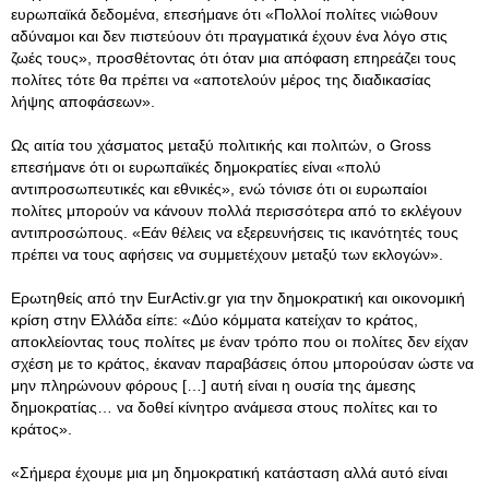
ευρωπαϊκά δεδομένα, επεσήμανε ότι «Πολλοί πολίτες νιώθουν
αδύναμοι και δεν πιστεύουν ότι πραγματικά έχουν ένα λόγο στις
ζωές τους», προσθέτοντας ότι όταν μια απόφαση επηρεάζει τους
πολίτες τότε θα πρέπει να «αποτελούν μέρος της διαδικασίας
λήψης αποφάσεων».
Ως αιτία του χάσματος μεταξύ πολιτικής και πολιτών, ο Gross
επεσήμανε ότι οι ευρωπαϊκές δημοκρατίες είναι «πολύ
αντιπροσωπευτικές και εθνικές», ενώ τόνισε ότι οι ευρωπαίοι
πολίτες μπορούν να κάνουν πολλά περισσότερα από το εκλέγουν
αντιπροσώπους. «Εάν θέλεις να εξερευνήσεις τις ικανότητές τους
πρέπει να τους αφήσεις να συμμετέχουν μεταξύ των εκλογών».
Ερωτηθείς από την EurActiv.gr για την δημοκρατική και οικονομική
κρίση στην Ελλάδα είπε: «Δύο κόμματα κατείχαν το κράτος,
αποκλείοντας τους πολίτες με έναν τρόπο που οι πολίτες δεν είχαν
σχέση με το κράτος, έκαναν παραβάσεις όπου μπορούσαν ώστε να
μην πληρώνουν φόρους […] αυτή είναι η ουσία της άμεσης
δημοκρατίας… να δοθεί κίνητρο ανάμεσα στους πολίτες και το
κράτος».
«Σήμερα έχουμε μια μη δημοκρατική κατάσταση αλλά αυτό είναι