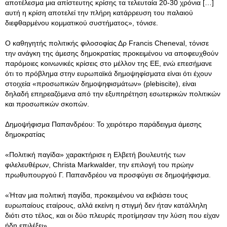
αποτέλεσμα μια απίστευτης κρίσης τα τελευταία 20-30 χρόνια […]
αυτή η κρίση αποτελεί την πλήρη κατάρρευση του παλαιού
διεφθαρμένου κομματικού συστήματος», τόνισε.
Ο καθηγητής πολιτικής φιλοσοφίας Δρ Francis Cheneval, τόνισε
την ανάγκη της άμεσης δημοκρατίας προκειμένου να αποφευχθούν
παρόμοιες κοινωνικές κρίσεις στο μέλλον της ΕΕ, ενώ επεσήμανε
ότι το πρόβλημα στην ευρωπαϊκά δημοψηφίσματα είναι ότι έχουν
στοιχεία «προσωπικών δημοψηφισμάτων» (plebiscite), είναι
δηλαδή επηρεαζόμενα από την εξυπηρέτηση εσωτερικών πολιτικών
και προσωπικών σκοπών.
Δημοψήφισμα Παπανδρέου: Το χειρότερο παράδειγμα άμεσης
δημοκρατίας
«Πολιτική παγίδα» χαρακτήρισε η Ελβετή βουλευτής των
φιλελευθέρων, Christa Markwalder, την επιλογή του πρώην
πρωθυπουργού Γ. Παπανδρέου να προσφύγει σε δημοψήφισμα.
«Ήταν μια πολιτική παγίδα, προκειμένου να εκβιάσει τους
ευρωπαίους εταίρους, αλλά εκείνη η στιγμή δεν ήταν κατάλληλη
διότι στο τέλος, και οι δύο πλευρές προτίμησαν την λύση που είχαν
ήδη επιλέξει».