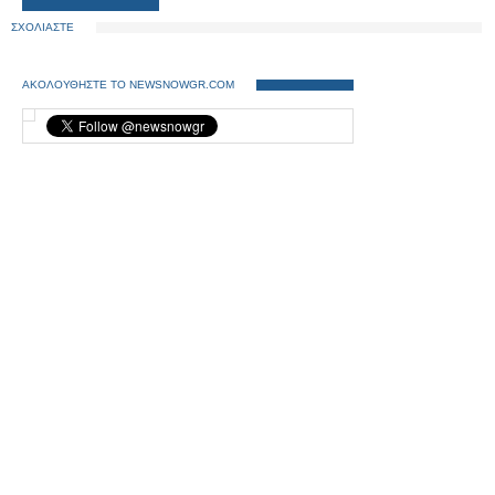
ΣΧΟΛΙΑΣΤΕ
ΑΚΟΛΟΥΘΗΣΤΕ ΤΟ NEWSNOWGR.COM