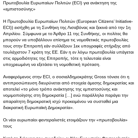
Πρωτοβουλία Ευρωπαίων Πολιτών (ECI) για ανάκτηση της
«εμπιστοσύνης»
Η Πρωτοβουλία Ευρωπαίων Πολιτών (European Citizens’ Initiative-
ECI)) εισήχθη με τη Συνθήκη της Λισαβόνας και ξεκινά από την 1η
Απριλίου. Σύμφωνα με το Άρθρο 11 της Συνθήκης, οι πολίτες θα
μπορούν να υποβάλλουν επίσημα τις νομοθετικές πρωτοβουλίες
τους στην Επιτροπή εάν συλλέξουν 1εκ υπογραφές στήριξης από
τουλάχιστον 7 κράτη της ΕΕ. Εάν η εν λόγω πρωτοβουλία υπάγεται
στις αρμοδιότητες της Επιτροπής, τότε η τελευταία είναι
υποχρεωμένη να εξετάσει τη νομοθετική πρόταση.
Αναφερόμενος στην ECI, ο σοσιαλδημοκράτης Gross τόνισε ότι η
αντιπροσώπευση διευρύνεται από στοιχεία άμεσης δημοκρατίας και
αποτελεί «το μόνο τρόπο ανάκτησης της εμπιστοσύνης και
νομιμοποίησης στη δημοκρατία […] ενώ παράλληλα παράγει την
απαραίτητη δημοκρατική ισχύ προκειμένου να συσταθεί μια
διακρατική Ευρωπαϊκή Δημοκρατία».
Οι νέοι ευρωπαίοι φεντεραλιστές ετοιμάζουν την «πρωτοβουλία»
τους