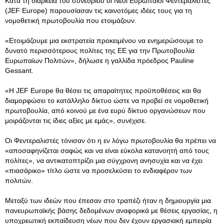
Κατά τη διάρκεια του συνεδρίου οι Νέοι Ευρωπαίοι Φεντεραλιστές
(JEF Europe) παρουσίασαν τις καινοτόμες ιδέες τους για τη
νομοθετική πρωτοβουλία που ετοιμάζουν.
«Ετοιμάζουμε μια εκστρατεία προκειμένου να ενημερώσουμε το
δυνατό περισσότερους πολίτες της ΕΕ για την Πρωτοβουλία
Ευρωπαίων Πολιτών», δήλωσε η γαλλίδα πρόεδρος Pauline
Gessant.
«Η JEF Europe θα θέσει τις απαραίτητες προϋποθέσεις και θα
διαμορφώσει το κατάλληλο δίκτυο ώστε να προβεί σε νομοθετική
πρωτοβουλία, από κοινού με ένα ευρύ δίκτυο οργανώσεων που
μοιράζονται τις ίδιες αξίες με εμάς», συνέχισε.
Οι Φεντεραλιστές τόνισαν ότι η εν λόγω πρωτοβουλία θα πρέπει να
«αποσαφηνίζεται σαφώς και να είναι εύκολα κατανοητή από τους
πολίτες», να αντικατοπτρίζει μια σύγχρονη ανησυχία και να έχει
«πιασάρικο» τίτλο ώστε να προσελκύσει το ενδιαφέρον των
πολιτών.
Μεταξύ των ιδεών που έπεσαν στο τραπέζι ήταν η δημιουργία μια
πανευρωπαϊκής βάσης δεδομένων αναφορικά με θέσεις εργασίας, η
υποχρεωτική εκπαίδευση νέων που δεν έχουν εργασιακή εμπειρία