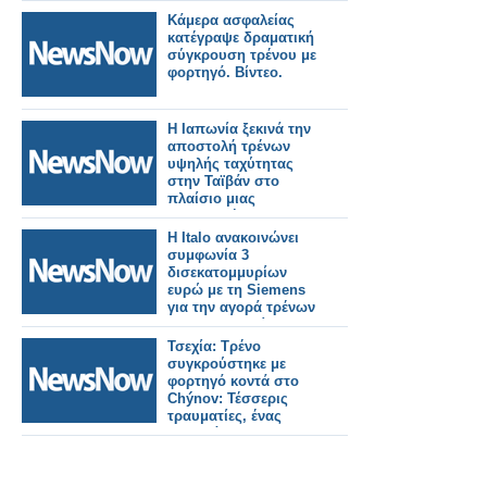
Κάμερα ασφαλείας
κατέγραψε δραματική
σύγκρουση τρένου με
φορτηγό. Βίντεο.
Η Ιαπωνία ξεκινά την
αποστολή τρένων
υψηλής ταχύτητας
στην Ταϊβάν στο
πλαίσιο μιας
σημαντικής
σιδηροδρομικής
Η Italo ανακοινώνει
παραγγελίας.
συμφωνία 3
δισεκατομμυρίων
ευρώ με τη Siemens
για την αγορά τρένων
για τη Γερμανία.
Τσεχία: Τρένο
συγκρούστηκε με
φορτηγό κοντά στο
Chýnov: Τέσσερις
τραυματίες, ένας
σοβαρά.