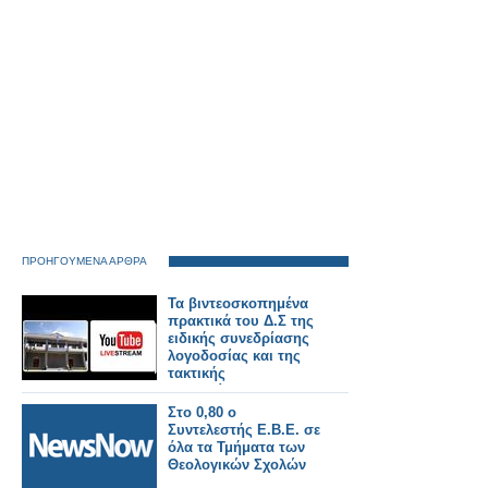
ΠΡΟΗΓΟΥΜΕΝΑ ΑΡΘΡΑ
Τα βιντεοσκοπημένα
πρακτικά του Δ.Σ της
ειδικής συνεδρίασης
λογοδοσίας και της
τακτικής
συνεδρίασης, την
Τετάρτη 18
Στο 0,80 ο
Δεκεμβρίου.
Συντελεστής Ε.Β.Ε. σε
όλα τα Τμήματα των
Θεολογικών Σχολών