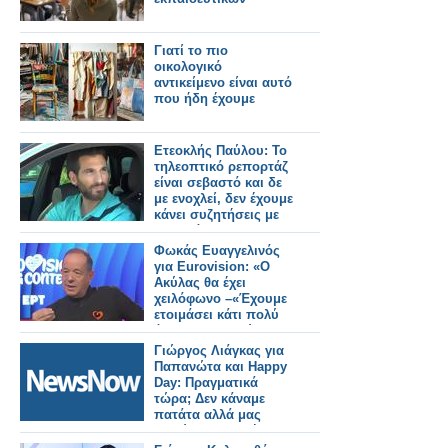
Γιατί το πιο
οικολογικό
αντικείμενο είναι αυτό
που ήδη έχουμε
Ετεοκλής Παύλου: Το
τηλεοπτικό ρεπορτάζ
είναι σεβαστό και δε
με ενοχλεί, δεν έχουμε
κάνει συζητήσεις με
το κανάλι
Φωκάς Ευαγγελινός
για Eurovision: «Ο
Ακύλας θα έχει
χειλόφωνο –«Έχουμε
ετοιμάσει κάτι πολύ
όμορφο – ο Ακύλας
είναι πανέτοιμος»
Γιώργος Λιάγκας για
Παπανώτα και Happy
Day: Πραγματικά
τώρα; Δεν κάναμε
πατάτα αλλά μας
ζηλεύουν επειδή
έχουμε επιτυχία»;