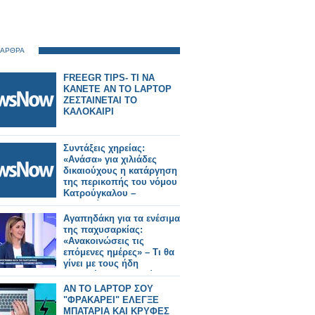
 ΑΡΘΡΑ
FREEGR TIPS- ΤΙ ΝΑ
ΚΑΝΕΤΕ ΑΝ ΤΟ LAPTOP
ΖΕΣΤΑΙΝΕΤΑΙ ΤΟ
ΚΑΛΟΚΑΙΡΙ
Συντάξεις χηρείας:
«Ανάσα» για χιλιάδες
δικαιούχους η κατάργηση
της περικοπής του νόμου
Κατρούγκαλου –
Παραδείγματα.
Αγαπηδάκη για τα ενέσιμα
της παχυσαρκίας:
«Ανακοινώσεις τις
επόμενες ημέρες» – Τι θα
γίνει με τους ήδη
ενταγμένους δικαιούχους
(video)
AN TO LAPTOP ΣΟΥ
"ΦΡΑΚΑΡΕΙ" ΕΛΕΓΞΕ
ΜΠΑΤΑΡΙΑ ΚΑΙ ΚΡΥΦΕΣ