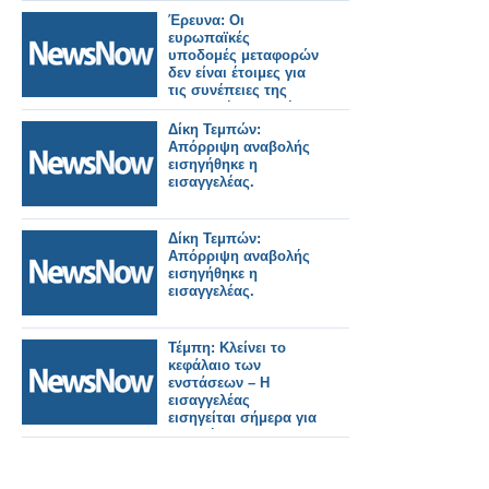
διατάχθηκαν να
Έρευνα: Οι
καταβάλουν
ευρωπαϊκές
αποζημίωση 25.000
υποδομές μεταφορών
Ρουπίες.
δεν είναι έτοιμες για
τις συνέπειες της
κλιματικής αλλαγής.
Δίκη Τεμπών:
Απόρριψη αναβολής
εισηγήθηκε η
εισαγγελέας.
Δίκη Τεμπών:
Απόρριψη αναβολής
εισηγήθηκε η
εισαγγελέας.
Τέμπη: Κλείνει το
κεφάλαιο των
ενστάσεων – Η
εισαγγελέας
εισηγείται σήμερα για
τα αιτήματα
αναβολής.