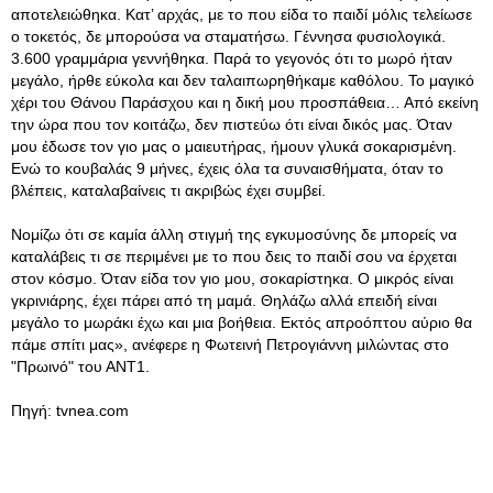
αποτελειώθηκα. Κατ’ αρχάς, με το που είδα το παιδί μόλις τελείωσε
ο τοκετός, δε μπορούσα να σταματήσω
. Γέννησα φυσιολογικά.
3.600 γραμμάρια γεννήθηκα. Παρά το γεγονός ότι το μωρό ήταν
μεγάλο, ήρθε εύκολα και δεν ταλαιπωρηθήκαμε καθόλου. Το μαγικό
χέρι του Θάνου Παράσχου και η δική μου προσπάθεια… Από εκείνη
την ώρα που τον κοιτάζω, δεν πιστεύω ότι είναι δικός μας. Όταν
μου έδωσε τον γιο μας ο μαιευτήρας, ήμουν γλυκά σοκαρισμένη.
Ενώ το κουβαλάς 9 μήνες, έχεις όλα τα συναισθήματα, όταν το
βλέπεις, καταλαβαίνεις τι ακριβώς έχει συμβεί.
Νομίζω ότι σε καμία άλλη στιγμή της εγκυμοσύνης δε μπορείς να
καταλάβεις τι σε περιμένει με το που δεις το παιδί σου να έρχεται
στον κόσμο. Όταν είδα τον γιο μου, σοκαρίστηκα. Ο μικρός είναι
γκρινιάρης, έχει πάρει από τη μαμά. Θηλάζω αλλά επειδή είναι
μεγάλο το μωράκι έχω και μια βοήθεια. Εκτός απροόπτου αύριο θα
πάμε σπίτι μας», ανέφερε η Φωτεινή Πετρογιάννη μιλώντας στο
"Πρωινό" του ΑΝΤ1.
Πηγή: tvnea.com