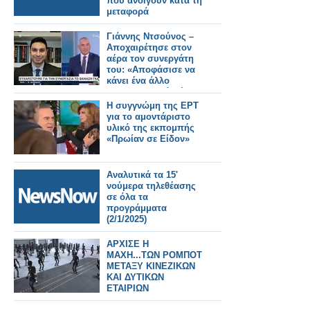
που ανοίγουν κατά τη
μεταφορά
Γιάννης Ντσούνος –
Αποχαιρέτησε στον
αέρα τον συνεργάτη
του: «Αποφάσισε να
κάνει ένα άλλο
επαγγελματικό βήμα
στη ζωή του»
Η συγγνώμη της ΕΡΤ
για το αμοντάριστο
υλικό της εκπομπής
«Πρωίαν σε Είδον»
Αναλυτικά τα 15'
νούμερα τηλεθέασης
σε όλα τα
προγράμματα
(2/1/2025)
ΑΡΧΙΣΕ Η
ΜΑΧΗ...ΤΩΝ ΡΟΜΠΟΤ
ΜΕΤΑΞΥ ΚΙΝΕΖΙΚΩΝ
ΚΑΙ ΔΥΤΙΚΩΝ
ΕΤΑΙΡΙΩΝ