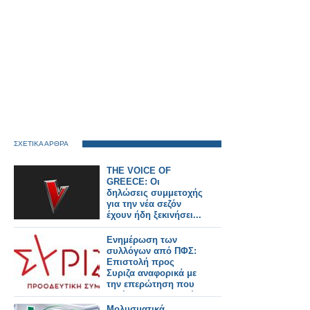
ΣΧΕΤΙΚΑ ΑΡΘΡΑ
THE VOICE OF
GREECE: Οι
δηλώσεις συμμετοχής
για την νέα σεζόν
έχουν ήδη ξεκινήσει...
Ενημέρωση των
συλλόγων από ΠΦΣ:
Επιστολή προς
Συριζα αναφορικά με
την επερώτηση που
κατέθεσαν Βουλευτές
του για τα ΜΗΣΥΦΑ
Μολυσματικά