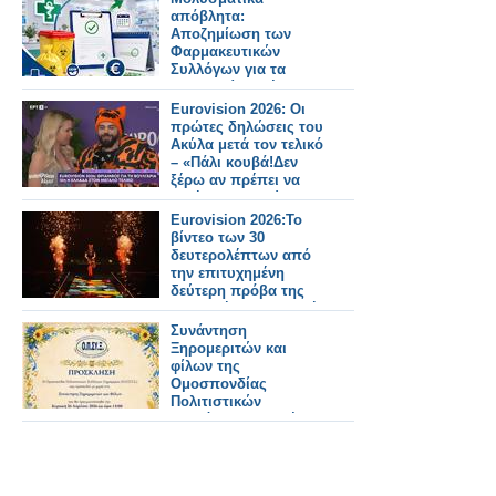
απόβλητα:
Aποζημίωση των
Φαρμακευτικών
Συλλόγων για τα
φαρμακεία – μέλη
τους
Eurovision 2026: Οι
πρώτες δηλώσεις του
Ακύλα μετά τον τελικό
– «Πάλι κουβά!Δεν
ξέρω αν πρέπει να
ζητήσω συγγνώμη»
Eurovision 2026:Το
βίντεο των 30
δευτερολέπτων από
την επιτυχημένη
δεύτερη πρόβα της
ελληνικής συμμετοχής
Συνάντηση
Ξηρομεριτών και
φίλων της
Ομοσπονδίας
Πολιτιστικών
Συλλόγων Ξηρομέρου
( Ο.Π.ΣΥ.Ξ.) την
Κυριακή 26 Απριλίου
2026