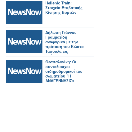
Hellenic Train:
Στοιχεία Επιβατικής
Κίνησης Εορτών
Δήλωση Γιάννου
Γραμματίδη
αναφορικά με την
πρόταση του Κώστα
Τασούλα ως
επόμενου ΠτΔ
Θεσσαλονίκη: Οι
συνταξιούχοι
σιδηροδρομικοί του
σωματείου "Η
ΑΝΑΓΕΝΝΗΣΙΣ»
έκοψαν την πίτα τους.
Εικόνες και βίντεο