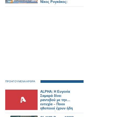
Νίκος Ρογκάκος:
«Επιλογή του
σταθμού είναι να
προχωρήσει την
ενημέρωση»
ΠΡΟΗΓΟΥΜΕΝΑ ΑΡΘΡΑ
ALPHA: Η Ευγενία
Σαμαρά δίνει
ραντεβού με την…
ευτυχία – Ποιοι
ηθοποιοί έχουν ήδη
συμφωνήσει για τη
νέα σειρά