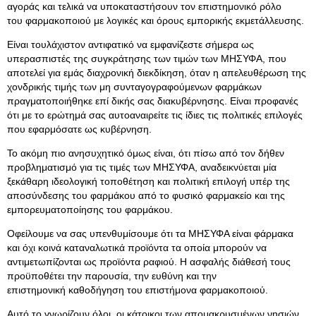
αγοράς και τελικά να υποκαταστήσουν τον επιστημονικό ρόλο
του φαρμακοποιού με λογικές και όρους εμπορικής εκμετάλλευσης.
Είναι τουλάχιστον αντιφατικό να εμφανίζεστε σήμερα ως
υπερασπιστές της συγκράτησης των τιμών των ΜΗΣΥΦΑ, που
αποτελεί για εμάς διαχρονική διεκδίκηση, όταν η απελευθέρωση της
χονδρικής τιμής των μη συνταγογραφούμενων φαρμάκων
πραγματοποιήθηκε επί δικής σας διακυβέρνησης. Είναι προφανές
ότι με το ερώτημά σας αυτοαναιρείτε τις ίδιες τις πολιτικές επιλογές
που εφαρμόσατε ως κυβέρνηση.
Το ακόμη πιο ανησυχητικό όμως είναι, ότι πίσω από τον δήθεν
προβληματισμό για τις τιμές των ΜΗΣΥΦΑ, αναδεικνύεται μία
ξεκάθαρη ιδεολογική τοποθέτηση και πολιτική επιλογή υπέρ της
αποσύνδεσης του φαρμάκου από το φυσικό φαρμακείο και της
εμπορευματοποίησης του φαρμάκου.
Οφείλουμε να σας υπενθυμίσουμε ότι τα ΜΗΣΥΦΑ είναι φάρμακα
και όχι κοινά καταναλωτικά προϊόντα τα οποία μπορούν να
αντιμετωπίζονται ως προϊόντα ραφιού. Η ασφαλής διάθεσή τους
προϋποθέτει την παρουσία, την ευθύνη και την
επιστημονική καθοδήγηση του επιστήμονα φαρμακοποιού.
Αυτό το γνωρίζουν όλοι, οι κάτοικοι των απομακρυσμένων νησιών,