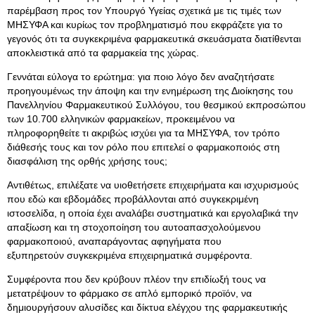
παρέμβαση προς τον Υπουργό Υγείας σχετικά με τις τιμές των
ΜΗΣΥΦΑ και κυρίως τον προβληματισμό που εκφράζετε για το
γεγονός ότι τα συγκεκριμένα φαρμακευτικά σκευάσματα διατίθενται
αποκλειστικά από τα φαρμακεία της χώρας.
Γεννάται εύλογα το ερώτημα: για ποιο λόγο δεν αναζητήσατε
προηγουμένως την άποψη και την ενημέρωση της Διοίκησης του
Πανελληνίου Φαρμακευτικού Συλλόγου, του θεσμικού εκπροσώπου
των 10.700 ελληνικών φαρμακείων, προκειμένου να
πληροφορηθείτε τι ακριβώς ισχύει για τα ΜΗΣΥΦΑ, τον τρόπο
διάθεσής τους και τον ρόλο που επιτελεί ο φαρμακοποιός στη
διασφάλιση της ορθής χρήσης τους;
Αντιθέτως, επιλέξατε να υιοθετήσετε επιχειρήματα και ισχυρισμούς
που εδώ και εβδομάδες προβάλλονται από συγκεκριμένη
ιστοσελίδα, η οποία έχει αναλάβει συστηματικά και εργολαβικά την
απαξίωση και τη στοχοποίηση του αυτοαπασχολούμενου
φαρμακοποιού, αναπαράγοντας αφηγήματα που
εξυπηρετούν συγκεκριμένα επιχειρηματικά συμφέροντα.
Συμφέροντα που δεν κρύβουν πλέον την επιδίωξή τους να
μετατρέψουν το φάρμακο σε απλό εμπορικό προϊόν, να
δημιουργήσουν αλυσίδες και δίκτυα ελέγχου της φαρμακευτικής