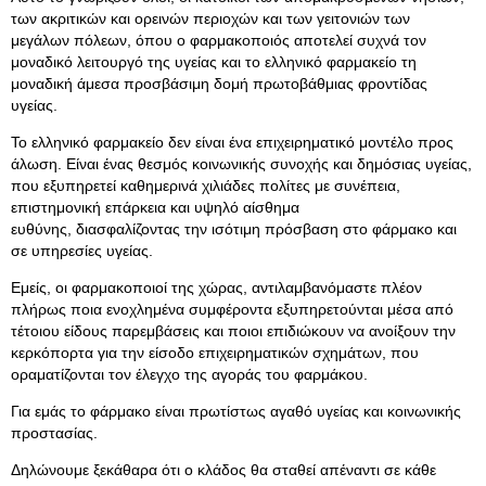
των ακριτικών και ορεινών περιοχών και των γειτονιών των
μεγάλων πόλεων, όπου ο φαρμακοποιός αποτελεί συχνά τον
μοναδικό λειτουργό της υγείας και το ελληνικό φαρμακείο τη
μοναδική άμεσα προσβάσιμη δομή πρωτοβάθμιας φροντίδας
υγείας.
Το ελληνικό φαρμακείο δεν είναι ένα επιχειρηματικό μοντέλο προς
άλωση. Είναι ένας θεσμός κοινωνικής συνοχής και δημόσιας υγείας,
που εξυπηρετεί καθημερινά χιλιάδες πολίτες με συνέπεια,
επιστημονική επάρκεια και υψηλό αίσθημα
ευθύνης, διασφαλίζοντας την ισότιμη πρόσβαση στο φάρμακο και
σε υπηρεσίες υγείας.
Εμείς, οι φαρμακοποιοί της χώρας, αντιλαμβανόμαστε πλέον
πλήρως ποια ενοχλημένα συμφέροντα εξυπηρετούνται μέσα από
τέτοιου είδους παρεμβάσεις και ποιοι επιδιώκουν να ανοίξουν την
κερκόπορτα για την είσοδο επιχειρηματικών σχημάτων, που
οραματίζονται τον έλεγχο της αγοράς του φαρμάκου.
Για εμάς το φάρμακο είναι πρωτίστως αγαθό υγείας και κοινωνικής
προστασίας.
Δηλώνουμε ξεκάθαρα ότι ο κλάδος θα σταθεί απέναντι σε κάθε