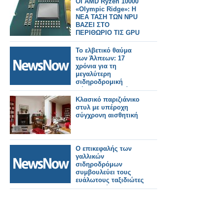
ΟΙ AMD Ryzen 10000
«Olympic Ridge»: Η
ΝΕΑ ΤΑΣΗ ΤΩΝ NPU
ΒΑΖΕΙ ΣΤΟ
ΠΕΡΙΘΩΡΙΟ ΤΙΣ GPU
Το ελβετικό θαύμα
των Άλπεων: 17
χρόνια για τη
μεγαλύτερη
σιδηροδρομική
σήραγγα στον κόσμο.
Κλασικό παριζιάνικο
στυλ με υπέροχη
σύγχρονη αισθητική
Ο επικεφαλής των
γαλλικών
σιδηροδρόμων
συμβουλεύει τους
ευάλωτους ταξιδιώτες
να αποφεύγουν τα
τρένα κατά τη
διάρκεια του
καύσωνα.