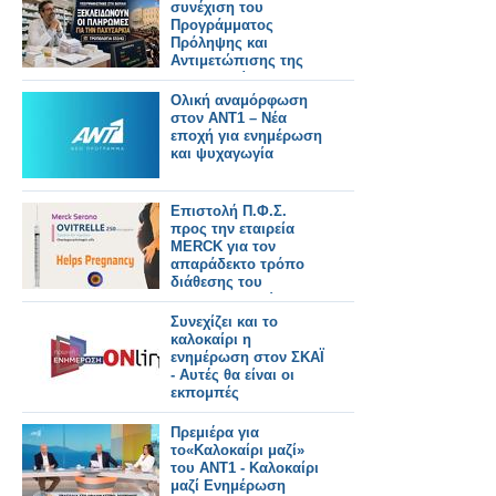
συνέχιση του
Προγράμματος
Πρόληψης και
Αντιμετώπισης της
Παχυσαρκίας και για
την εξόφληση των
Ολική αναμόρφωση
οφειλών των μηνών
στον ΑΝΤ1 – Νέα
Μαΐου και Ιουνίου
εποχή για ενημέρωση
και ψυχαγωγία
Επιστολή Π.Φ.Σ.
προς την εταιρεία
MERCK για τον
απαράδεκτο τρόπο
διάθεσης του
φαρμακευτικού
σκευάσματος Ovitrelle
Συνεχίζει και το
στα ιδιωτικά
καλοκαίρι η
φαρμακεία
ενημέρωση στον ΣΚΑΪ
- Αυτές θα είναι οι
εκπομπές
Πρεμιέρα για
το«Καλοκαίρι μαζί»
του ΑΝΤ1 - Καλοκαίρι
μαζί Ενημέρωση