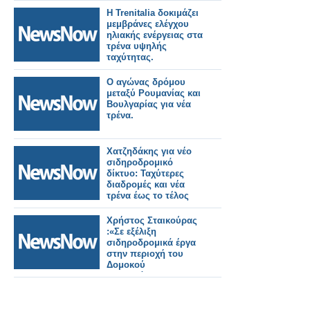
Η Trenitalia δοκιμάζει
μεμβράνες ελέγχου
ηλιακής ενέργειας στα
τρένα υψηλής
ταχύτητας.
Ο αγώνας δρόμου
μεταξύ Ρουμανίας και
Βουλγαρίας για νέα
τρένα.
Χατζηδάκης για νέο
σιδηροδρομικό
δίκτυο: Ταχύτερες
διαδρομές και νέα
τρένα έως το τέλος
του 2026.
Χρήστος Σταικούρας
:«Σε εξέλιξη
σιδηροδρομικά έργα
στην περιοχή του
Δομοκού
αποκατάστασης
Daniel 188 εκατ. ευρώ.