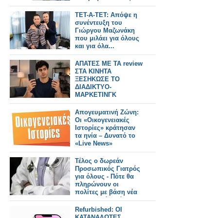
17:00
ΤΕΤ-Α-ΤΕΤ: Απόψε η
συνέντευξη του
Γιώργου Μαζωνάκη
που μιλάει για όλους
και για όλα...
ΑΠΑΤΕΣ ΜΕ ΤΑ review
ΣΤΑ ΚΙΝΗΤΑ
ΞΕΣΗΚΩΣΕ ΤΟ
ΔΙΑΔΙΚΤΥΟ-
ΜΑΡΚΕΤΙΝΓΚ
ΓΕΜΑΤΑ ΨΕΜΑΤΑ
Απογευματινή Ζώνη:
Οι «Οικογενειακές
Ιστορίες» κράτησαν
τα ηνία – Δυνατό το
«Live News»
Τέλος ο δωρεάν
Προσωπικός Γιατρός
για όλους - Πότε θα
πληρώνουν οι
πολίτες με βάση νέα
υπουργική απόφαση
Refurbished: ΟΙ
ΚΑΤΑΝΑΛΩΤΕΣ